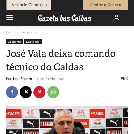
Anuncie Connosco
Assine a Gazeta
Início
Desporto
Desporto
Destaque
José Vala deixa comando
técnico do Caldas
Por
Joel Ribeiro
-
0
17 de Janeiro, 2026