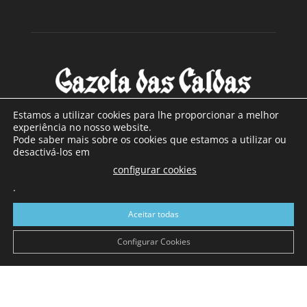
Estamos a utilizar cookies para lhe proporcionar a melhor
experiência no nosso website.
Pode saber mais sobre os cookies que estamos a utilizar ou
SOBRE NÓS
desactivá-los em
configurar cookies
Com sede nas Caldas da Rainha e mais de 90 anos de
.
existência, é o jornal regional com maior número de leitores
a sul de distrito de Leiria, com mais de 40.000 leitores por
Aceitar todas
toda a região Oeste. Jornal com distribuição em Portugal
Continental e assinatura online.
Configurar Cookies
SIGA-NOS