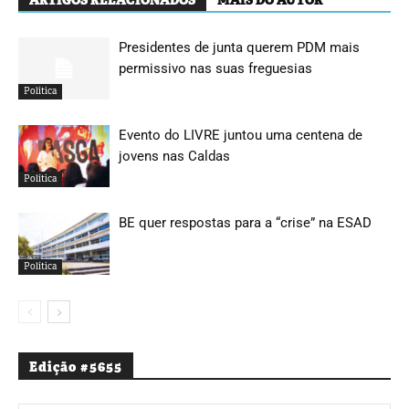
Presidentes de junta querem PDM mais
permissivo nas suas freguesias
Política
Evento do LIVRE juntou uma centena de
jovens nas Caldas
Política
BE quer respostas para a “crise” na ESAD
Política
Edição #5655