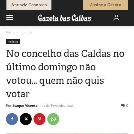
Anuncie Connosco
Assine a Gazeta
Início
Política
Política
No concelho das Caldas no
último domingo não
votou… quem não quis
votar
Por
Isaque Vicente
-
0
12 de Fevereiro, 2026