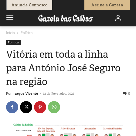
Anuncie Connosco
Assine a Gazeta
Início
Política
Política
Vitória em toda a linha
para António José Seguro
na região
Por
Isaque Vicente
-
0
12 de Fevereiro, 2026