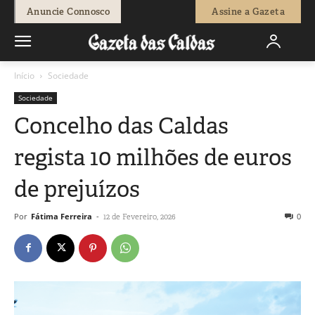
Anuncie Connosco
Assine a Gazeta
Início
Sociedade
Sociedade
Concelho das Caldas
regista 10 milhões de euros
de prejuízos
Por
Fátima Ferreira
-
0
12 de Fevereiro, 2026