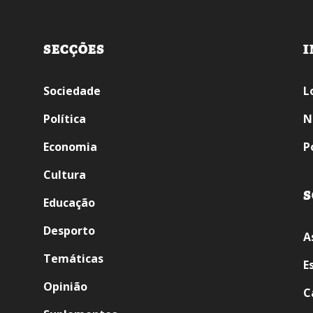
SECÇÕES
I
Sociedade
L
Política
N
Economia
P
Cultura
S
Educação
Desporto
A
Temáticas
E
Opinião
C