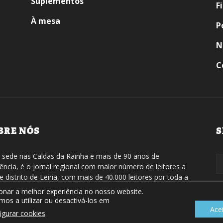
Suplementos
F
À mesa
P
N
C
BRE NÓS
S
sede nas Caldas da Rainha e mais de 90 anos de
tência, é o jornal regional com maior número de leitores a
de distrito de Leiria, com mais de 40.000 leitores por toda a
ão Oeste. Jornal com distribuição em Portugal Continental e
ionar a melhor experiência no nosso website.
natura online.
os a utilizar ou desactivá-los em
Ace
igurar cookies