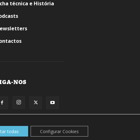
icha técnica e História
odcasts
ewsletters
ontactos
IGA-NOS
itar todas
Configurar Cookies