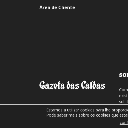
Área de Cliente
SO
Com 
exis
sul 
regi
Estamos a utilizar cookies para lhe proporc
assi
Pode saber mais sobre os cookies que estam
conf