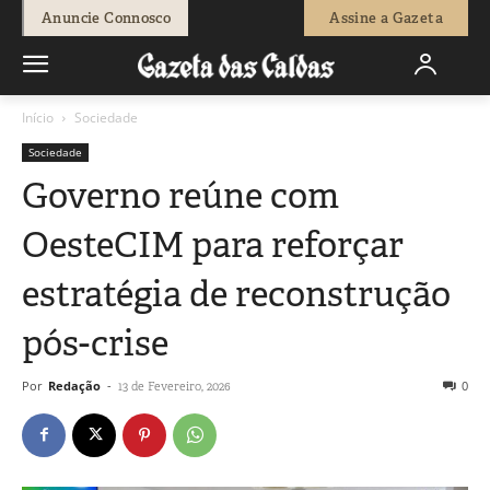
Anuncie Connosco
Assine a Gazeta
Início
Sociedade
Sociedade
Governo reúne com
OesteCIM para reforçar
estratégia de reconstrução
pós-crise
Por
Redação
-
0
13 de Fevereiro, 2026