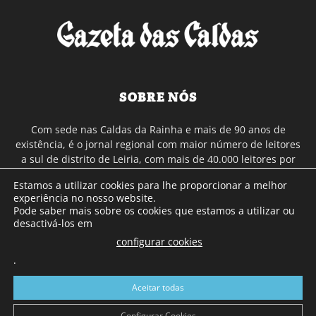
SOBRE NÓS
Com sede nas Caldas da Rainha e mais de 90 anos de
existência, é o jornal regional com maior número de leitores
a sul de distrito de Leiria, com mais de 40.000 leitores por
toda a região Oeste. Jornal com distribuição em Portugal
Estamos a utilizar cookies para lhe proporcionar a melhor
Continental e assinatura online.
experiência no nosso website.
Pode saber mais sobre os cookies que estamos a utilizar ou
desactivá-los em
SIGA-NOS
configurar cookies
.
Aceitar todas
Configurar Cookies