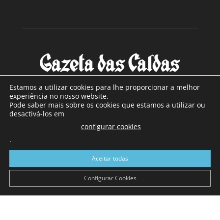
Estamos a utilizar cookies para lhe proporcionar a melhor
experiência no nosso website.
Pode saber mais sobre os cookies que estamos a utilizar ou
SOBRE NÓS
desactivá-los em
configurar cookies
Com sede nas Caldas da Rainha e mais de 90 anos de
.
existência, é o jornal regional com maior número de leitores
a sul de distrito de Leiria, com mais de 40.000 leitores por
Aceitar todas
toda a região Oeste. Jornal com distribuição em Portugal
Continental e assinatura online.
Configurar Cookies
SIGA-NOS