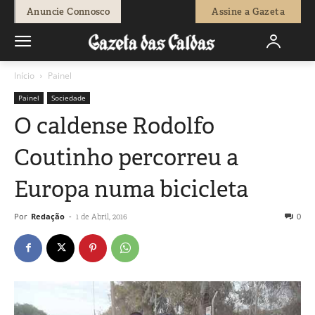
Anuncie Connosco
Assine a Gazeta
Início
Painel
Painel
Sociedade
O caldense Rodolfo
Coutinho percorreu a
Europa numa bicicleta
Por
Redação
-
0
1 de Abril, 2016