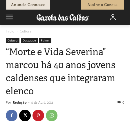
Anuncie Connosco
Assine a Gazeta
Início
Cultura
Cultura
Destaque
Painel
“Morte e Vida Severina”
marcou há 40 anos jovens
caldenses que integraram
elenco
Por
Redação
-
0
5 de Abril, 2012