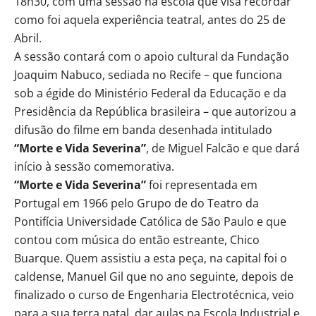
18h30, com uma sessão na escola que visa recordar
como foi aquela experiência teatral, antes do 25 de
Abril.
A sessão contará com o apoio cultural da Fundação
Joaquim Nabuco, sediada no Recife – que funciona
sob a égide do Ministério Federal da Educação e da
Presidência da República brasileira – que autorizou a
difusão do filme em banda desenhada intitulado
“Morte e Vida Severina”
, de Miguel Falcão e que dará
início à sessão comemorativa.
“Morte e Vida Severina”
foi representada em
Portugal em 1966 pelo Grupo de do Teatro da
Pontifícia Universidade Católica de São Paulo e que
contou com música do então estreante, Chico
Buarque. Quem assistiu a esta peça, na capital foi o
caldense, Manuel Gil que no ano seguinte, depois de
finalizado o curso de Engenharia Electrotécnica, veio
para a sua terra natal, dar aulas na Escola Industrial e