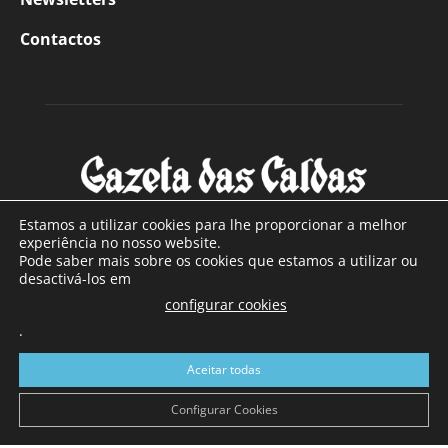
Contactos
Estamos a utilizar cookies para lhe proporcionar a melhor
experiência no nosso website.
Pode saber mais sobre os cookies que estamos a utilizar ou
SOBRE NÓS
desactivá-los em
configurar cookies
Com sede nas Caldas da Rainha e mais de 90 anos de
.
existência, é o jornal regional com maior número de leitores
a sul de distrito de Leiria, com mais de 40.000 leitores por
Aceitar todas
toda a região Oeste. Jornal com distribuição em Portugal
Continental e assinatura online.
Configurar Cookies