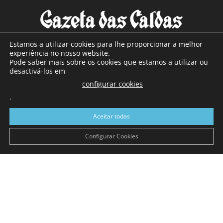
Estamos a utilizar cookies para lhe proporcionar a melhor
experiência no nosso website.
Pode saber mais sobre os cookies que estamos a utilizar ou
SOBRE NÓS
desactivá-los em
configurar cookies
Com sede nas Caldas da Rainha e mais de 90 anos de
.
existência, é o jornal regional com maior número de leitores
a sul de distrito de Leiria, com mais de 40.000 leitores por
Aceitar todas
toda a região Oeste. Jornal com distribuição em Portugal
Continental e assinatura online.
Configurar Cookies
SIGA-NOS