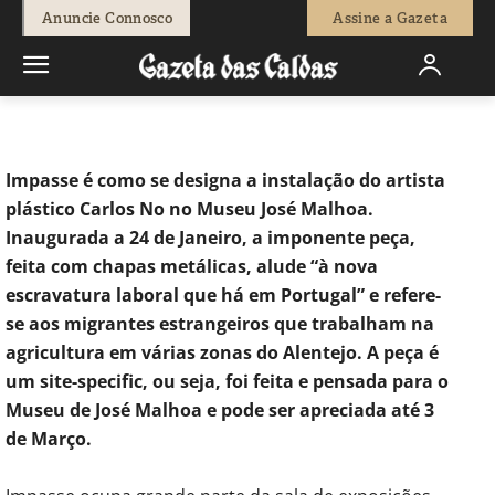
-
Natacha Narciso
1 de Fevereiro, 2019
1123
0
Anuncie Connosco
Assine a Gazeta
Início
Cultura
Carlos No apresenta instalação sobre a
escravatura laboral em Portugal
Impasse é como se designa a instalação do artista
plástico Carlos No no Museu José Malhoa.
Inaugurada a 24 de Janeiro, a imponente peça,
feita com chapas metálicas, alude “à nova
escravatura laboral que há em Portugal” e refere-
se aos migrantes estrangeiros que trabalham na
agricultura em várias zonas do Alentejo. A peça é
um site-specific, ou seja, foi feita e pensada para o
Museu de José Malhoa e pode ser apreciada até 3
de Março.