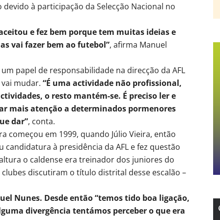
 devido à participação da Selecção Nacional no
 aceitou e fez bem porque tem muitas ideias e
as vai fazer bem ao futebol”
, afirma Manuel
ha um papel de responsabilidade na direcção da AFL
 vai mudar.
“É uma actividade não profissional,
tividades, o resto mantém-se. É preciso ler e
dar mais atenção a determinados pormenores
que dar”
, conta.
ira começou em 1999, quando Júlio Vieira, então
 candidatura à presidência da AFL e fez questão
tura o caldense era treinador dos juniores do
ubes discutiram o título distrital desse escalão –
el Nunes. Desde então “temos tido boa ligação,
guma divergência tentámos perceber o que era