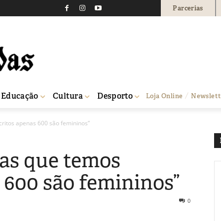
Parcerias
Educação
Cultura
Desporto
Loja Online
Newslett
critos apenas 600 são femininos”
tas que temos
 600 são femininos”
0