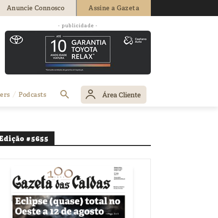
Anuncie Connosco
Assine a Gazeta
- publicidade -
Área Cliente
ers
Podcasts
Edição #5655