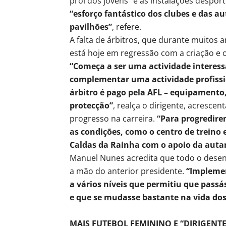
prol dos jovens” e as instalações desport
“esforço fantástico dos clubes e das au
pavilhões”
, refere.
A falta de árbitros, que durante muitos a
está hoje em regressão com a criação e
“Começa a ser uma actividade interess
complementar uma actividade profissio
árbitro é pago pela AFL – equipamento,
protecção”
, realça o dirigente, acresc
progresso na carreira.
“Para progredire
as condições, como o centro de treino
Caldas da Rainha com o apoio da auta
Manuel Nunes acredita que todo o desen
a mão do anterior presidente.
“Impleme
a vários níveis que permitiu que passá
e que se mudasse bastante na vida dos 
MAIS FUTEBOL FEMININO E “DIRIGENT