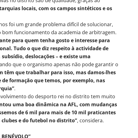
ivas no distrito são de qualidade, graças ao
tarquias locais, com os campos sintéticos e os
nos foi um grande problema difícil de solucionar,
 o bom funcionamento da academia de arbitragem.
ante para quem tenha gosto e interesse para
nal. Tudo o que diz respeito à actividade de
 subsídio, deslocações – e existe uma
entando que o organismo apenas não pode garantir o
m têm que trabalhar para isso, mas damos-lhes
 e de formação que temos, por exemplo, nas
rquia”
.
volvimento do desporto rei no distrito tem muito
ntou uma boa dinâmica na AFL, com mudanças
ssemos de 6 mil para mais de 10 mil praticantes
clubes e do futebol no distrito”
, considera.
E BENÉVOLO”