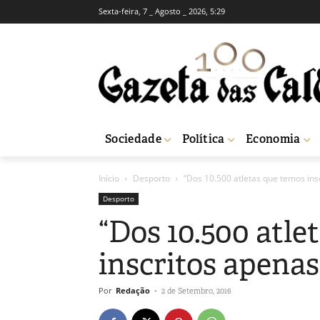
Sexta-feira, 7 _ Agosto _ 2026, 5:29
Sociedade
Política
Economia
Início
Desporto
“Dos 10.500 atletas que temos ins
Desporto
“Dos 10.500 atle
inscritos apenas
Por
Redação
-
2 de Setembro, 2016