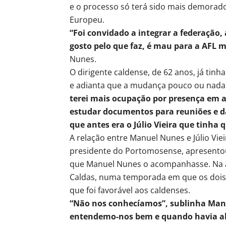
e o processo só terá sido mais demorado
Europeu.
“Foi convidado a integrar a federação,
gosto pelo que faz, é mau para a AFL m
Nunes.
O dirigente caldense, de 62 anos, já tin
e adianta que a mudança pouco ou nada
terei mais ocupação por presença em ac
estudar documentos para reuniões e 
que antes era o Júlio Vieira que tinha 
A relação entre Manuel Nunes e Júlio Vie
presidente do Portomosense, apresentou
que Manuel Nunes o acompanhasse. Na al
Caldas, numa temporada em que os dois cl
que foi favorável aos caldenses.
“Não nos conhecíamos”, sublinha Manu
entendemo-nos bem e quando havia al