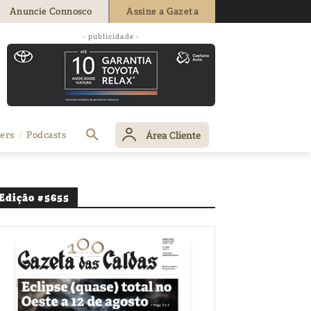
Anuncie Connosco
Assine a Gazeta
- publicidade -
Área Cliente
ers
Podcasts
Edição #5655