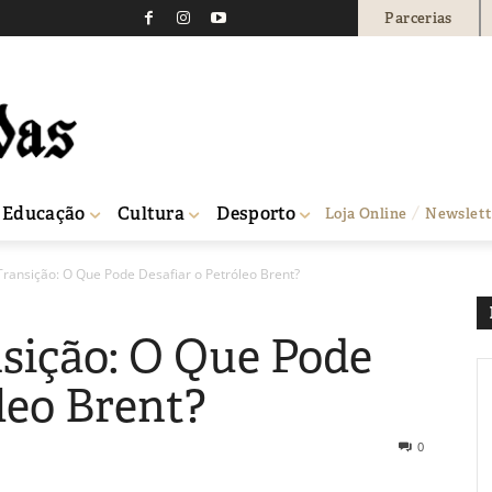
Parcerias
Educação
Cultura
Desporto
Loja Online
Newslett
ransição: O Que Pode Desafiar o Petróleo Brent?
sição: O Que Pode
leo Brent?
0