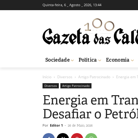
Quinta-feira, 6 _ Agosto _ 2026, 13:44
Sociedade
Política
Economia
Início
Diversos
Artigo Patrocinado
Energia em T
Diversos
Artigo Patrocinado
Energia em Tran
Desafiar o Petró
Por
Editor 1
-
26 de Maio, 2026