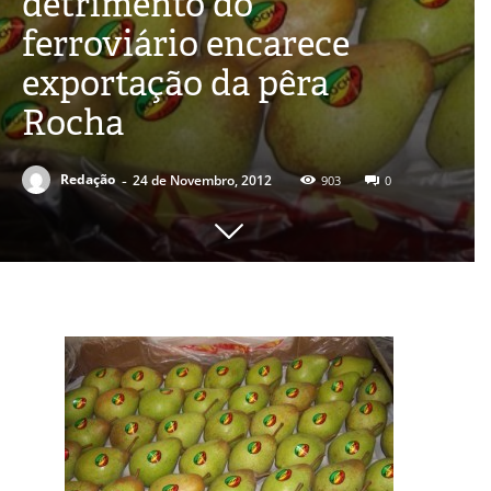
detrimento do
ferroviário encarece
exportação da pêra
Rocha
-
Redação
24 de Novembro, 2012
903
0