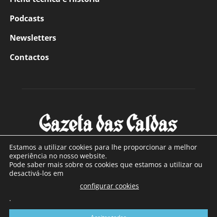
Podcasts
Newsletters
Contactos
Estamos a utilizar cookies para lhe proporcionar a melhor
experiência no nosso website.
Pode saber mais sobre os cookies que estamos a utilizar ou
SOBRE NÓS
desactivá-los em
configurar cookies
Com sede nas Caldas da Rainha e mais de 90 anos de
.
existência, é o jornal regional com maior número de leitores
a sul de distrito de Leiria, com mais de 40.000 leitores por