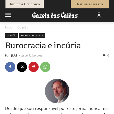
Anuncie Connosco
Assine a Gazeta
Início
Opinião
Opinião
Rubricas Semanais
Burocracia e incúria
Por
JLAS
-
0
22 de Julho, 2021
Desde que sou responsável por este jornal nunca me