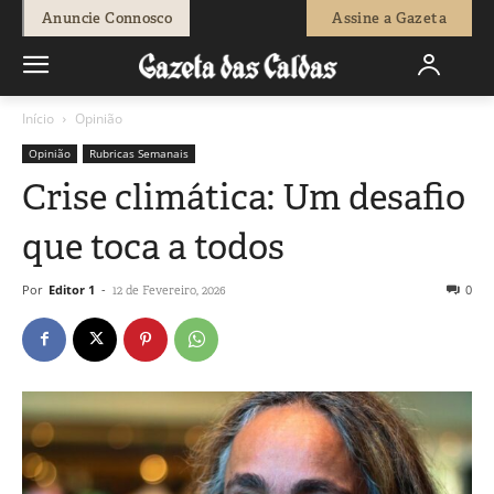
Anuncie Connosco
Assine a Gazeta
Início
Opinião
Opinião
Rubricas Semanais
Crise climática: Um desafio
que toca a todos
Por
Editor 1
-
0
12 de Fevereiro, 2026