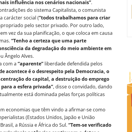
ais influência nos cenários nacionais”
.
ntradições do sistema Capitalista, o comunista
carácter social (
“todos trabalhamos para criar
apropriado pelo sector privado. Por outro lado,
em vez da sua planificação, o que coloca em causa
imas.
“Tenho a certeza que uma parte
consciência da degradação do meio ambiente em
ou Ângelo Alves.
da com a
“aparente”
liberdade defendida pelos
de acontece é o desrespeito pela Democracia, o
centração do capital, a destruição do emprego
 para a esfera privada”
, disse o convidado, dando
ualmente está dominada pelas forças políticas
tem economias que têm vindo a afirmar-se como
perialistas (Estados Unidos, Japão e União
asil, a Rússia e África do Sul.
“Tem-se verificado