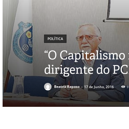
POLÍTICA
“O Capitalismo 
dirigente do P
-
Beatriz Raposo
17 de Junho, 2016
9