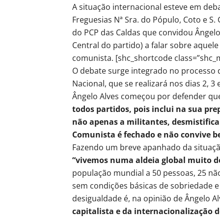
A situação internacional esteve em deb
Freguesias Nª Sra. do Pópulo, Coto e S. 
do PCP das Caldas que convidou Ângelo
Central do partido) a falar sobre aquele
comunista. [shc_shortcode class=”shc_
O debate surge integrado no processo 
Nacional, que se realizará nos dias 2, 
Ângelo Alves começou por defender qu
todos partidos, pois inclui na sua p
não apenas a militantes, desmistifica
Comunista é fechado e não convive b
Fazendo um breve apanhado da situação
“vivemos numa aldeia global muito d
população mundial a 50 pessoas, 25 não
sem condições básicas de sobriedade e 
desigualdade é, na opinião de Ângelo A
capitalista e da internacionalização 