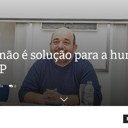
não é solução para a hu
CP
74
0