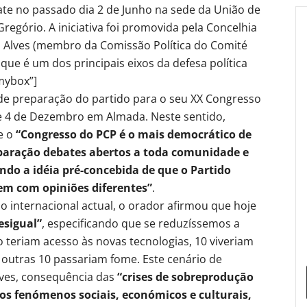
ate no passado dia 2 de Junho na sede da União de
Gregório. A iniciativa foi promovida pela Concelhia
 Alves (membro da Comissão Política do Comité
 que é um dos principais eixos da defesa política
mybox”]
de preparação do partido para o seu XX Congresso
3 e 4 de Dezembro em Almada. Neste sentido,
e o
“Congresso do PCP é o mais democrático de
reparação debates abertos a toda comunidade e
ndo a idéia pré-concebida de que o Partido
em com opiniões diferentes”
.
 internacional actual, o orador afirmou que hoje
esigual”
, especificando que se reduzíssemos a
 teriam acesso às novas tecnologias, 10 viveriam
outras 10 passariam fome. Este cenário de
lves, consequência das
“crises de sobreprodução
dos fenómenos sociais, económicos e culturais,