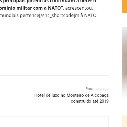
 principais potências continuam a deter o
omínio militar com a NATO”
, acrescentou,
 mundiais pertence[/shc_shortcode]m à NATO.
Próximo artigo
Hotel de luxo no Mosteiro de Alcobaça
construído até 2019