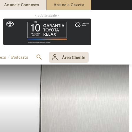
Anuncie Connosco
Assine a Gazeta
- publicidade -
Área Cliente
ers
Podcasts