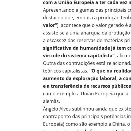
com a União Europeia a ter cada vez m
Apresentando algumas das principais co
destacou que, embora a produção tenha 
valor”
), acontece que o valor gerado é 
assiste-se a uma anarquia da produção 
a escassez das reservas de matérias pr
significativa da humanidade já tem 
virtude do sistema capitalista”
, afirm
Outra das contradições está relaciona
teóricos capitalistas.
“O que na realida
aumento da exploração laboral, a con
e a transferência de recursos públicos
como exemplo a União Europeia que act
alemãs.
Ângelo Alves sublinhou ainda que exis
contraponto das principais potências im
Europeia) como são exemplo a China, o Br