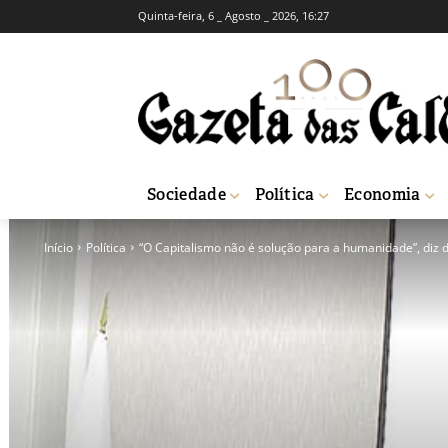
Quinta-feira, 6 _ Agosto _ 2026, 16:27
Sociedade
Política
Economia
Início
Política
“O Capitalismo não é solução para a humanidade”, diz 