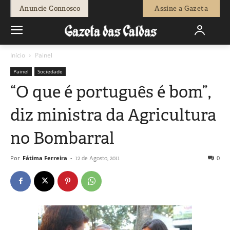
Anuncie Connosco
Assine a Gazeta
Início
Painel
Painel
Sociedade
“O que é português é bom”,
diz ministra da Agricultura
no Bombarral
Por
Fátima Ferreira
-
0
12 de Agosto, 2011