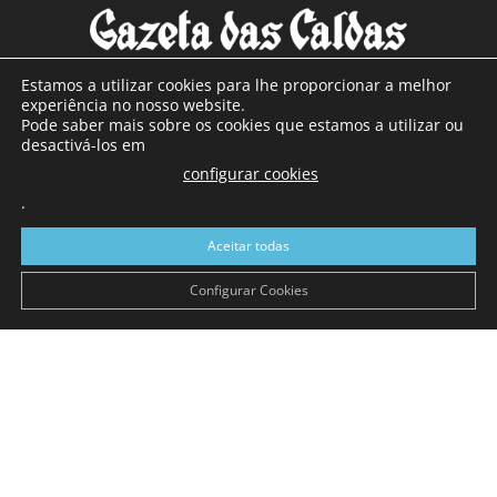
Estamos a utilizar cookies para lhe proporcionar a melhor
experiência no nosso website.
Pode saber mais sobre os cookies que estamos a utilizar ou
SOBRE NÓS
desactivá-los em
configurar cookies
Com sede nas Caldas da Rainha e mais de 90 anos de
.
existência, é o jornal regional com maior número de leitores
a sul de distrito de Leiria, com mais de 40.000 leitores por
Aceitar todas
toda a região Oeste. Jornal com distribuição em Portugal
Continental e assinatura online.
Configurar Cookies
SIGA-NOS
© Gazeta das Caldas - 2026