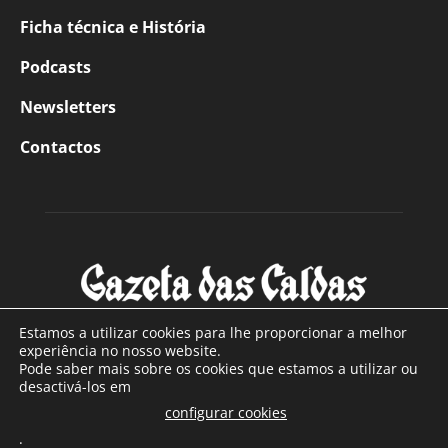
Ficha técnica e História
Podcasts
Newsletters
Contactos
Estamos a utilizar cookies para lhe proporcionar a melhor
experiência no nosso website.
Pode saber mais sobre os cookies que estamos a utilizar ou
SOBRE NÓS
desactivá-los em
configurar cookies
Com sede nas Caldas da Rainha e mais de 90 anos de
.
existência, é o jornal regional com maior número de leitores