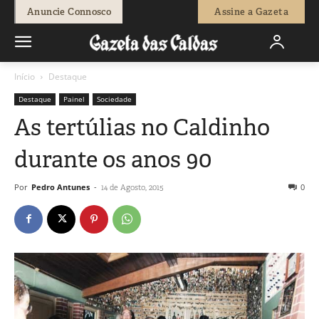
Anuncie Connosco
Assine a Gazeta
Início
Destaque
Destaque
Painel
Sociedade
As tertúlias no Caldinho
durante os anos 90
Por
Pedro Antunes
-
0
14 de Agosto, 2015