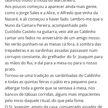
fadinhos muito à moda do Marceneiro.
Aos poucos começou a aparecer ainda mais gente,
como o Jorge Sales e a Alice, o Alfredo que vinha da
Nazaré, e ali começou a haver fado. Lembro-me que o
Nuno da Camara Pereira, acompanhado pelo
Custódio Castelo na guitarra, veio até ao Caldinho
cantar uns fados no aniversário de um amigo nosso.
No verão punham-se as mesas cá fora, à sombra das
trepadeiras e as sardinhas assadas passavam num
corrupio constante, do grelhador do Sr. Joaquim para
as mãos do Rui, e daí para a mesa ou para o nosso
prato.
Tornou-se uma tradição as sardinhadas do Caldinho
e todas as quintas feiras o pátio era pequeno para
albergar toda a gente que se sentava à mesa, nos
bancos de tábuas corridas, alguns mais impacientes
pelo inicio daquele ritual, do que pela fome.
O Sr. Joaquim, amigo da casa, consagrado assador de