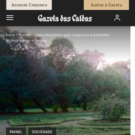
Anuncie Connosco
Assine a Gazeta
Início
Painel
Centro Hospitalar quer empresas e entidades
locais a apoiar o Parque
PAINEL
SOCIEDADE