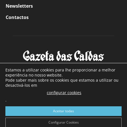
Newsletters
Contactos
Estamos a utilizar cookies para lhe proporcionar a melhor
experiência no nosso website.
Pode saber mais sobre os cookies que estamos a utilizar ou
SOBRE NÓS
desactivá-los em
configurar cookies
Com sede nas Caldas da Rainha e mais de 90 anos de
.
existência, é o jornal regional com maior número de leitores
a sul de distrito de Leiria, com mais de 40.000 leitores por
Aceitar todas
toda a região Oeste. Jornal com distribuição em Portugal
Continental e assinatura online.
Configurar Cookies