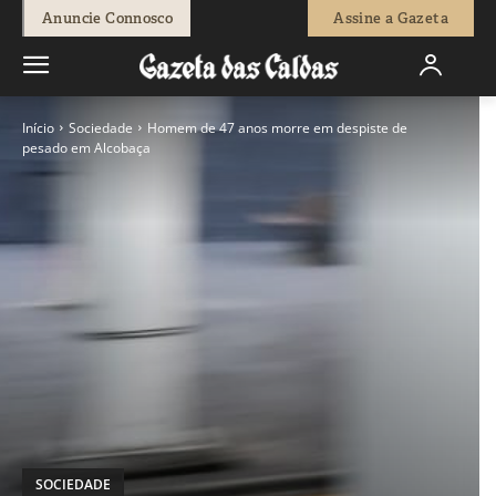
Anuncie Connosco
Assine a Gazeta
Início
Sociedade
Homem de 47 anos morre em despiste de
pesado em Alcobaça
SOCIEDADE