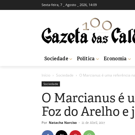
Sexta-feira, 7 _ Agosto _ 2026, 14:09
Sociedade
Política
Economia
Início
Sociedade
O Marcianus é uma referência na 
Sociedade
O Marcianus é u
Foz do Arelho e 
Por
Natacha Narciso
-
21 de Abril, 2017