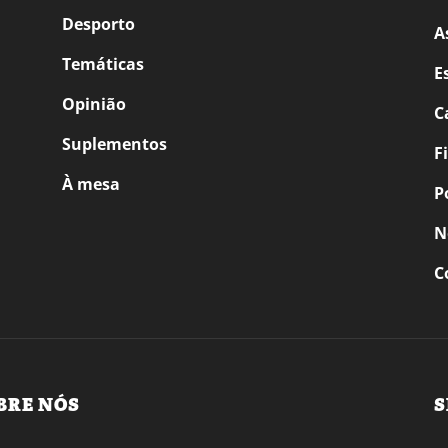
Desporto
A
Temáticas
E
Opinião
C
Suplementos
F
À mesa
P
N
C
BRE NÓS
S