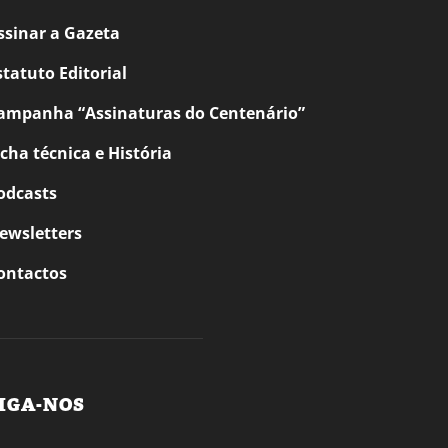
ssinar a Gazeta
statuto Editorial
ampanha “Assinaturas do Centenário”
icha técnica e História
odcasts
ewsletters
ontactos
IGA-NOS