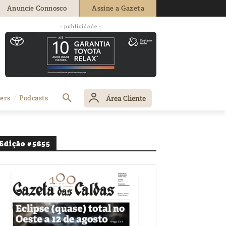
Anuncie Connosco
Assine a Gazeta
- publicidade -
Área Cliente
ers
Podcasts
Edição #5655