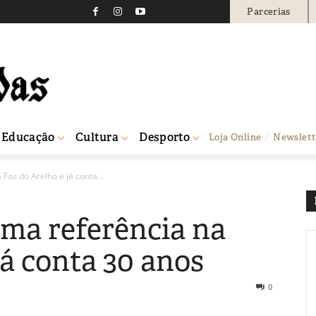
Parcerias
Educação
Cultura
Desporto
Loja Online
Newslett
Foz do Arelho e já conta...
ma referência na
já conta 30 anos
0