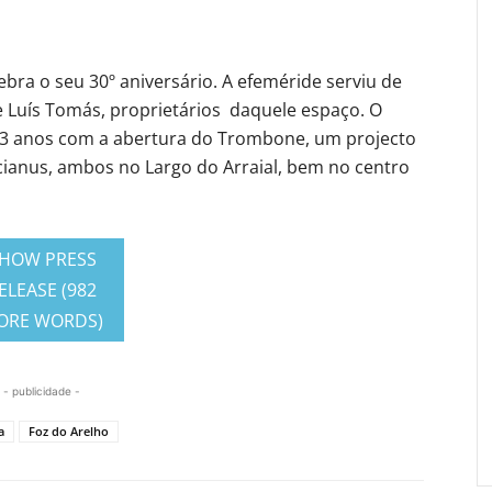
ebra o seu 30º aniversário. A efeméride serviu de
 Luís Tomás, proprietários daquele espaço. O
á 13 anos com a abertura do Trombone, um projecto
cianus, ambos no Largo do Arraial, bem no centro
HOW PRESS
ELEASE (982
ORE WORDS)
- publicidade -
a
Foz do Arelho