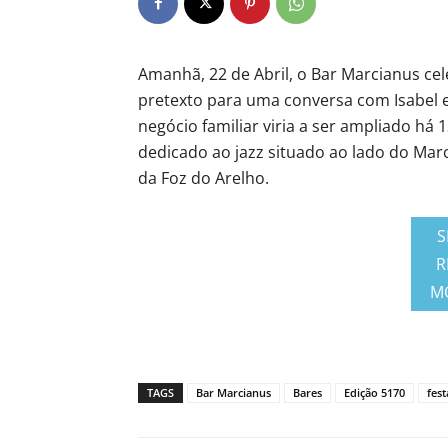
Amanhã, 22 de Abril, o Bar Marcianus cel
pretexto para uma conversa com Isabel e
negócio familiar viria a ser ampliado h
dedicado ao jazz situado ao lado do Mar
da Foz do Arelho.
S
R
M
TAGS
Bar Marcianus
Bares
Edição 5170
fest