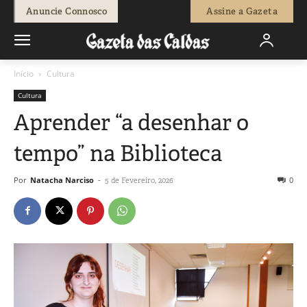
Anuncie Connosco
Assine a Gazeta
Início
Cultura
Cultura
Aprender “a desenhar o
tempo” na Biblioteca
Por
Natacha Narciso
-
0
5 de Fevereiro, 2026