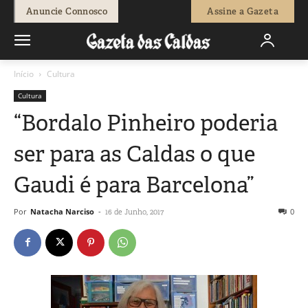
Anuncie Connosco
Assine a Gazeta
Início
Cultura
Cultura
“Bordalo Pinheiro poderia
ser para as Caldas o que
Gaudi é para Barcelona”
Por
Natacha Narciso
-
0
16 de Junho, 2017