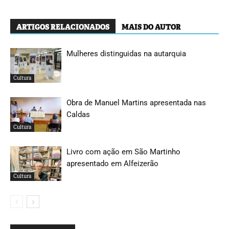
ARTIGOS RELACIONADOS
MAIS DO AUTOR
Mulheres distinguidas na autarquia
Cultura
Obra de Manuel Martins apresentada nas
Caldas
Cultura
Livro com ação em São Martinho
apresentado em Alfeizerão
Cultura