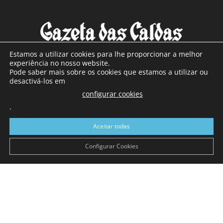
Estamos a utilizar cookies para lhe proporcionar a melhor
experiência no nosso website.
Pode saber mais sobre os cookies que estamos a utilizar ou
SOBRE NÓS
desactivá-los em
configurar cookies
Com sede nas Caldas da Rainha e mais de 90 anos de
.
existência, é o jornal regional com maior número de leitores
a sul de distrito de Leiria, com mais de 40.000 leitores por
Aceitar todas
toda a região Oeste. Jornal com distribuição em Portugal
Continental e assinatura online.
Configurar Cookies
SIGA-NOS