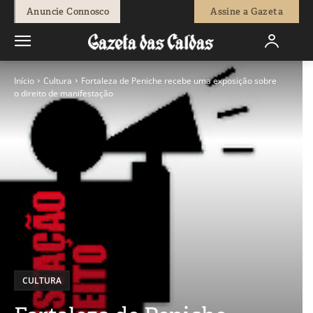
Anuncie Connosco
Assine a Gazeta
Início
Cultura
Fortaleza de Peniche recebe uma exposição sobre
o direito de manifestação
CULTURA