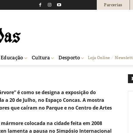
Parcerias
ores tombadas no Parqu
1700
0
Educação
Cultura
Desporto
Loja Online
Newslett
bras de arte
árvore” é como se designa a exposição do
 a 20 de Julho, no Espaço Concas. A mostra
rvores que caíram no Parque e no Centro de Artes
 mármore colocada na cidade feita em 2008
gen lamenta a pausa no Simpósio Internacional