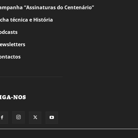
ampanha “Assinaturas do Centenário”
icha técnica e História
odcasts
ewsletters
ontactos
IGA-NOS