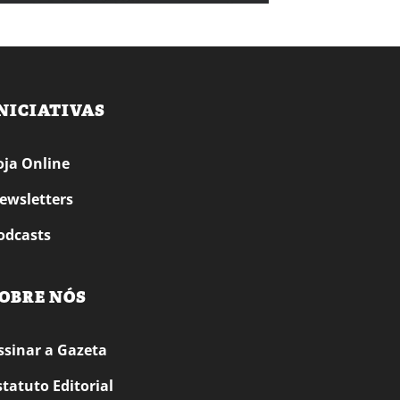
NICIATIVAS
oja Online
ewsletters
odcasts
OBRE NÓS
ssinar a Gazeta
statuto Editorial