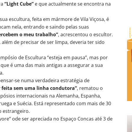
ra
“Light Cube”
e que actualmente se encontra na
 sua escultura, feita em mármore de Vila Viçosa, é
incam nela, entrando e saindo pelas suas
percebem o meu trabalho”
, acrescentou o escultor.
 além de precisar de ser limpa, deveria ter sido
impósio de Escultura “esteja em pausa”, mas por
– que é uma das mais antigas a assegurar a sua
a.
ensar-se numa verdadeira estratégia de
r feita sem uma linha condutora”
, rematou o
impósios internacionais na Alemanha, Espanha,
ruega e Suécia. Está representado com mais de 30
 estrangeiro.
rvore” ode ser apreciada no Espaço Concas até 3 de