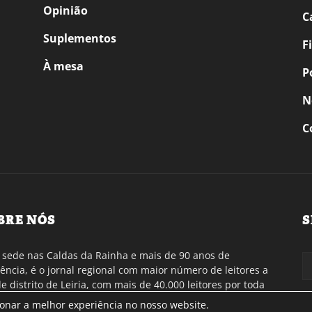
Opinião
C
Suplementos
F
À mesa
P
N
C
BRE NÓS
S
sede nas Caldas da Rainha e mais de 90 anos de
tência, é o jornal regional com maior número de leitores a
de distrito de Leiria, com mais de 40.000 leitores por toda
gião Oeste. Jornal com distribuição em Portugal
ionar a melhor experiência no nosso website.