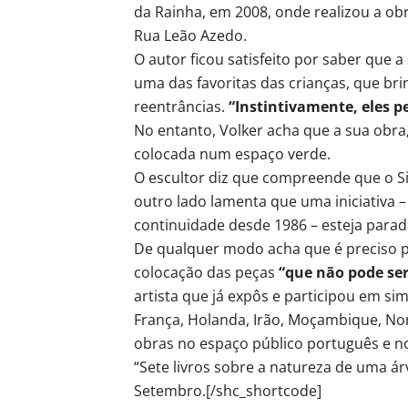
da Rainha, em 2008, onde realizou a ob
Rua Leão Azedo.
O autor ficou satisfeito por saber que a
uma das favoritas das crianças, que br
reentrâncias.
“Instintivamente, eles 
No entanto, Volker acha que a sua obra,
colocada num espaço verde.
O escultor diz que compreende que o S
outro lado lamenta que uma iniciativa 
continuidade desde 1986 – esteja parad
De qualquer modo acha que é preciso p
colocação das peças
“que não pode se
artista que já expôs e participou em s
França, Holanda, Irão, Moçambique, No
obras no espaço público português e no
“Sete livros sobre a natureza de uma á
Setembro.[/shc_shortcode]