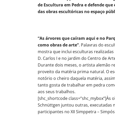
de Escultura em Pedra e defende que 
das obras escultóricas no espaço públ
“As árvores que caíram aqui e no Par
como obras de arte”
. Palavras do escu
mostra que inclui esculturas realizad
D. Carlos I e no jardim do Centro de Ar
Durante dois meses, o artista alemão re
proveito da matéria prima natural. O es
notório o cheiro daquela matéria, assi
tanto gosta de trabalhar em pedra com
aos seus trabalhos.
[shc_shortcode class=”shc_mybox”]Às ob
Schnüttgen juntou outras, executadas 
participantes no XII Simppetra – Simpós