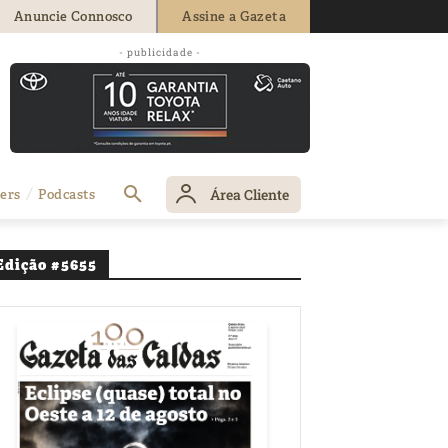
Anuncie Connosco
Assine a Gazeta
e dá origem a
- publicidade -
Área Cliente
ers
Podcasts
Edição #5655