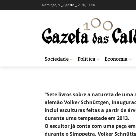
Domingo, 9 _ Agosto _ 2026, 11:00
Madeira de árv
obras de arte
-
Natacha Narciso
3 de Agosto, 2018
Sociedade
Política
Economia
Início
Cultura
Madeira de árvores tombadas no Parque dá origem a o
“Sete livros sobre a natureza de uma 
alemão Volker Schnüttgen, inaugurada
inclui esculturas feitas a partir de á
durante uma tempestade em 2013.
O escultor já conta com uma peça em
durante o Simppetra. Volker Schnütt