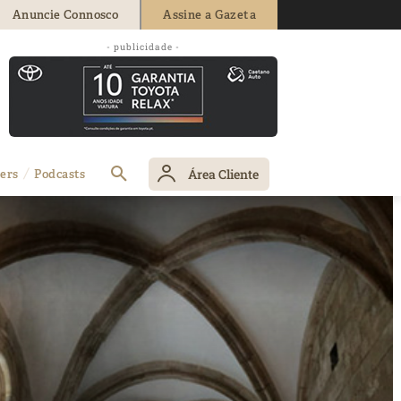
Anuncie Connosco
Assine a Gazeta
- publicidade -
Área Cliente
ers
Podcasts