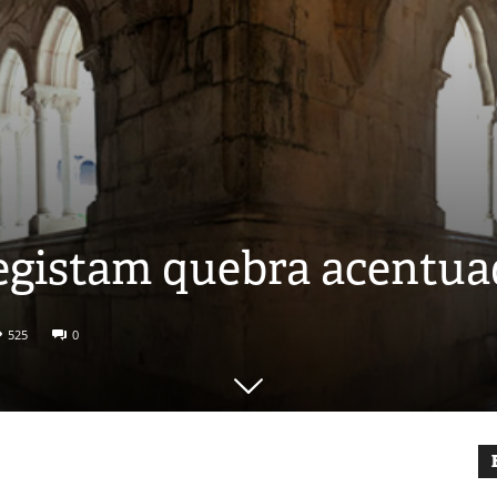
istam quebra acentuad
525
0