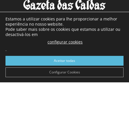
Estamos a utilizar cookies para lhe proporcionar a melhor
experiência no nosso website.
Pode saber mais sobre os cookies que estamos a utilizar ou
SOBRE NÓS
desactivá-los em
configurar cookies
Com sede nas Caldas da Rainha e mais de 90 anos de
.
existência, é o jornal regional com maior número de leitores
a sul de distrito de Leiria, com mais de 40.000 leitores por
Aceitar todas
toda a região Oeste. Jornal com distribuição em Portugal
Continental e assinatura online.
Configurar Cookies
SIGA-NOS
© Gazeta das Caldas - 2026