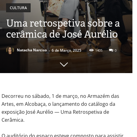
CULTURA
Uma retrospetiva sobre a
cerâmica de José Aurélio
-
Natacha Narciso
6 de Março, 2025
1405
0
Decorreu no sábado, 1 de março, no Armazém das
Artes, em Alcobaça, o lançamento do catálogo da
exposição José Aurélio — Uma Retrospetiva de
Cerâmica.
O auditório do espaço esteve composto para assistir