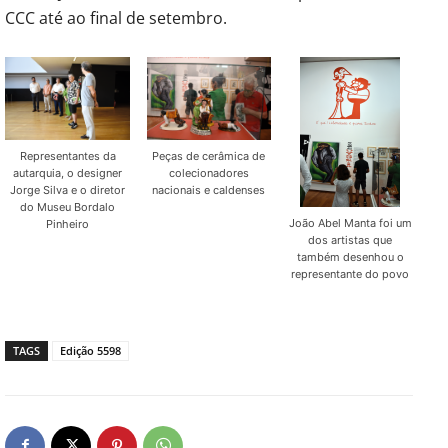
CCC até ao final de setembro.
Representantes da
Peças de cerâmica de
autarquia, o designer
colecionadores
Jorge Silva e o diretor
nacionais e caldenses
do Museu Bordalo
João Abel Manta foi um
Pinheiro
dos artistas que
também desenhou o
representante do povo
TAGS
Edição 5598