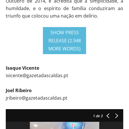
Outubro de 2014, e acredita que a simplicidade, a
humildade, e o espírito de família conduziram ao
triunfo que colocou uma nação em delírio.
SHOW PRESS
RELEASE (2.948
MORE WORDS)
Isaque Vicente
ivicente@gazetadascaldas.pt
Joel Ribeiro
jribeiro@gazetadascaldas.pt
1
de 3