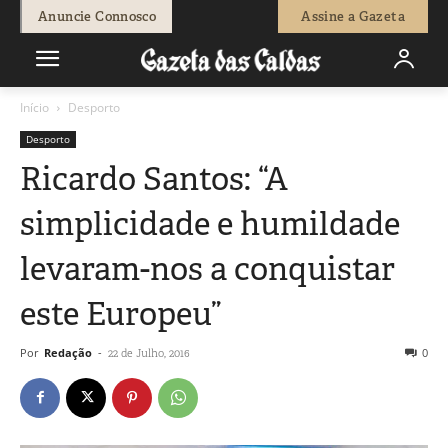
Anuncie Connosco
Assine a Gazeta
Início
Desporto
Desporto
Ricardo Santos: “A
simplicidade e humildade
levaram-nos a conquistar
este Europeu”
Por
Redação
-
0
22 de Julho, 2016