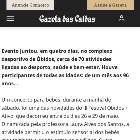
-
Fátima Ferreira
2 de Junho, 2022
421
0
Anuncie Connosco
Assine a Gazeta
Início
Diversos
Festival Óbidos + Ativo envolve a comunidade
Evento juntou, em quatro dias, no complexo
desportivo de Óbidos, cerca de 70 atividades
ligadas ao desporto, saúde e bem-estar. Houve
participantes de todas as idades: de um mês aos 96
anos…
Um concerto para bebés, durante a manhã de
sábado, foi uma das novidades do III Festival Óbidos +
Ativo, que decorreu entre os dias 26 e 29 de maio.
Dinamizada pela professora Laura Alves dos Santos, a
atividade permitiu o estímulo sensorial dos bebés,