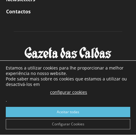
Contactos
Estamos a utilizar cookies para lhe proporcionar a melhor
experiência no nosso website.
Pode saber mais sobre os cookies que estamos a utilizar ou
SOBRE NÓS
desactivá-los em
configurar cookies
Com sede nas Caldas da Rainha e mais de 90 anos de
.
existência, é o jornal regional com maior número de leitores
a sul de distrito de Leiria, com mais de 40.000 leitores por
Aceitar todas
toda a região Oeste. Jornal com distribuição em Portugal
Continental e assinatura online.
Configurar Cookies