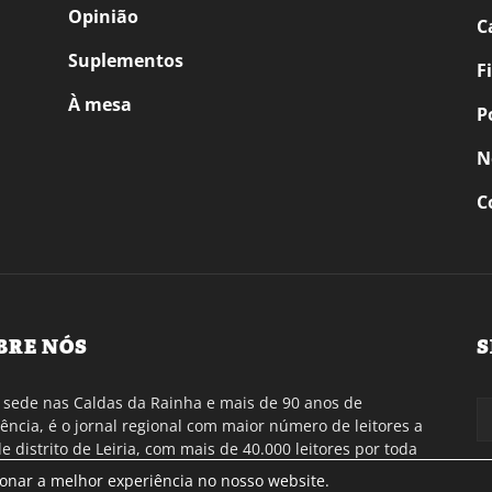
Opinião
C
Suplementos
F
À mesa
P
N
C
BRE NÓS
S
sede nas Caldas da Rainha e mais de 90 anos de
tência, é o jornal regional com maior número de leitores a
de distrito de Leiria, com mais de 40.000 leitores por toda
gião Oeste. Jornal com distribuição em Portugal
ionar a melhor experiência no nosso website.