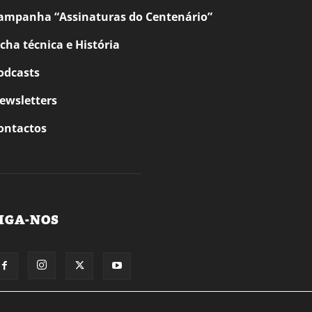
ampanha “Assinaturas do Centenário”
icha técnica e História
odcasts
ewsletters
ontactos
IGA-NOS