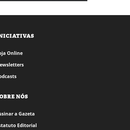
NICIATIVAS
oja Online
ewsletters
odcasts
OBRE NÓS
ssinar a Gazeta
statuto Editorial