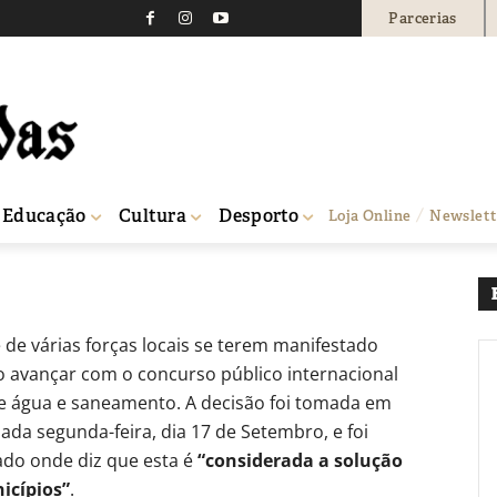
Parcerias
ré avança com concessã
nto a privados
0
Educação
Cultura
Desporto
Loja Online
Newslett
 água e saneamento...
 de várias forças locais se terem manifestado
o avançar com o concurso público internacional
e água e saneamento. A decisão foi tomada em
ada segunda-feira, dia 17 de Setembro, e foi
do onde diz que esta é
“considerada a solução
icípios”
.