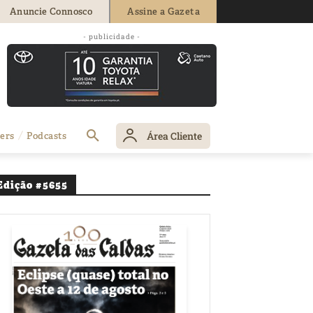
Anuncie Connosco
Assine a Gazeta
o de gestão da
- publicidade -
Área Cliente
ers
Podcasts
Edição #5655