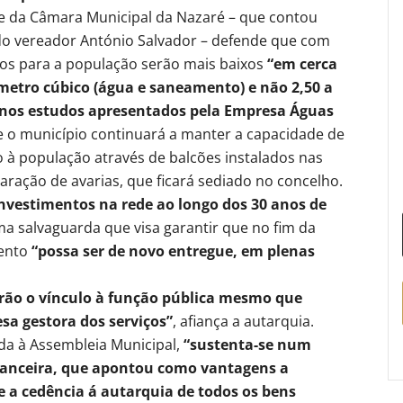
e da Câmara Municipal da Nazaré – que contou
do vereador António Salvador – defende que com
os para a população serão mais baixos
“em cerca
 metro cúbico (água e saneamento) e não 2,50 a
o nos estudos apresentados pela Empresa Águas
e o município continuará a manter a capacidade de
o à população através de balcões instalados nas
aração de avarias, que ficará sediado no concelho.
nvestimentos na rede ao longo dos 30 anos de
ma salvaguarda que visa garantir que no fim da
mento
“possa ser de novo entregue, em plenas
ão o vínculo à função pública mesmo que
a gestora dos serviços”
, afiança a autarquia.
ida à Assembleia Municipal,
“sustenta-se num
inanceira, que apontou como vantagens a
e a cedência á autarquia de todos os bens