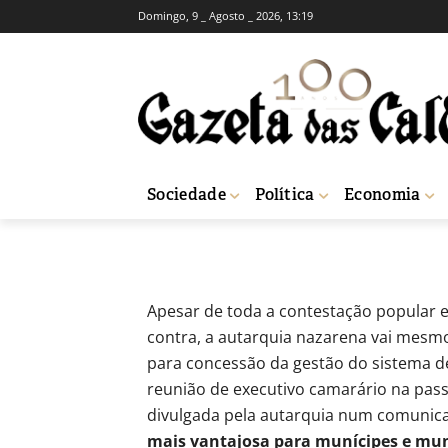
Domingo, 9 _ Agosto _ 2026, 13:19
Câmara da Naza
água e saneame
-
Redação
21 de Setembro, 2012
646
Sociedade
Política
Economia
Início
Breves
Câmara da Nazaré avança com concessão de gestão da
Apesar de toda a contestação popular e
contra, a autarquia nazarena vai mesm
para concessão da gestão do sistema d
reunião de executivo camarário na pass
divulgada pela autarquia num comunica
mais vantajosa para munícipes e mun