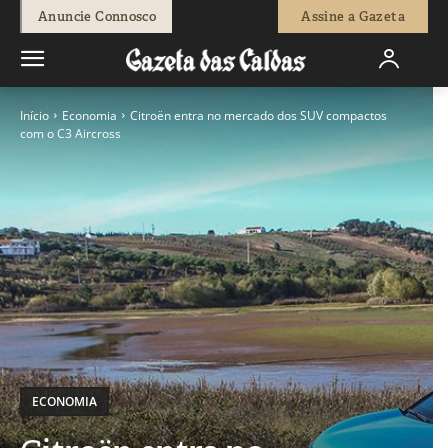
Anuncie Connosco
Assine a Gazeta
Início
Economia
Citroën entra no mercado dos SUV compactos
com o C3 Aircross
ECONOMIA