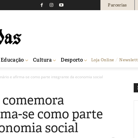
Parcerias
Educação
Cultura
Desporto
Loja Online
Newslett
ário e afirma-se como parte integrante da economia social
la comemora
irma-se como parte
conomia social