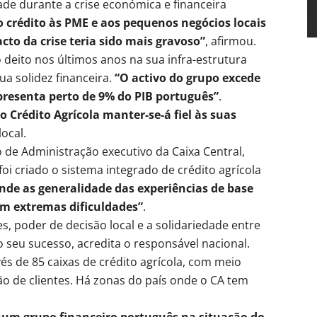
ade durante a crise económica e financeira
crédito às PME e aos pequenos negócios locais
to da crise teria sido mais gravoso”
, afirmou.
 deito nos últimos anos na sua infra-estrutura
a solidez financeira.
“O activo do grupo excede
epresenta perto de 9% do PIB português”
.
o Crédito Agrícola manter-se-á fiel às suas
ocal.
 de Administração executivo da Caixa Central,
oi criado o sistema integrado de crédito agrícola
nde as generalidade das experiências de base
am extremas dificuldades”
.
, poder de decisão local e a solidariedade entre
 seu sucesso, acredita o responsável nacional.
vés de 85 caixas de crédito agrícola, com meio
o de clientes. Há zonas do país onde o CA tem
um grupo financeiro português na situação do