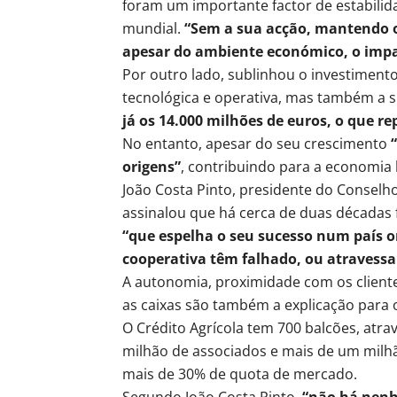
foram um importante factor de estabilid
mundial.
“Sem a sua acção, mantendo o 
apesar do ambiente económico, o impac
Por outro lado, sublinhou o investimento
tecnológica e operativa, mas também a su
já os 14.000 milhões de euros, o que r
No entanto, apesar do seu crescimento
“
origens”
, contribuindo para a economia l
João Costa Pinto, presidente do Conselho
assinalou que há cerca de duas décadas f
“que espelha o seu sucesso num país o
cooperativa têm falhado, ou atravess
A autonomia, proximidade com os clientes
as caixas são também a explicação para o
O Crédito Agrícola tem 700 balcões, atra
milhão de associados e mais de um milhã
mais de 30% de quota de mercado.
Segundo João Costa Pinto,
“não há nenh