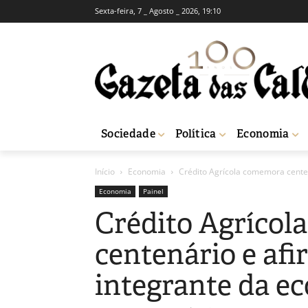
Sexta-feira, 7 _ Agosto _ 2026, 19:10
Sociedade
Política
Economia
Início
Economia
Crédito Agrícola comemora centen
Economia
Painel
Crédito Agríco
centenário e af
integrante da e