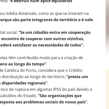
entos
“e destruir num ápice equilíbrios
 ou média dimensão, como as que se inserem na
orque são parte integrante do território e é nele
al social.
“Se um cidadão entra em cooperação
 encontro de cooperar com outros vizinhos,
poderá satisfazer as necessidades de todos”
,
ícolas têm contribuído muito para a criação de
reno ao longo do tempo”
.
 Católica do Porto, considera que o Crédito
 distribuição ao longo do território,
“presta um
 disparidades regionais”
.
 risco de ruptura em algumas IPSS do país devido à
subsídios do Estado.
“São organizações que
esposta aos problemas sociais do nosso país”
,