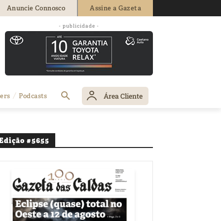
Anuncie Connosco
Assine a Gazeta
- publicidade -
Área Cliente
ers
Podcasts
Edição #5655