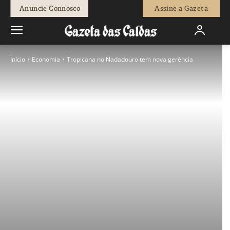
Anuncie Connosco
Assine a Gazeta
Início
Economia
Tropicana no Nadadouro tem nova gerência