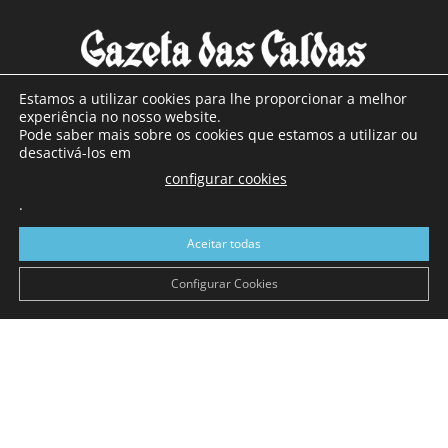
Estamos a utilizar cookies para lhe proporcionar a melhor
experiência no nosso website.
Pode saber mais sobre os cookies que estamos a utilizar ou
SOBRE NÓS
desactivá-los em
configurar cookies
Com sede nas Caldas da Rainha e mais de 90 anos de
.
existência, é o jornal regional com maior número de leitores
a sul de distrito de Leiria, com mais de 40.000 leitores por
Aceitar todas
toda a região Oeste. Jornal com distribuição em Portugal
Continental e assinatura online.
Configurar Cookies
SIGA-NOS