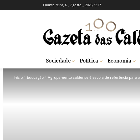
Quinta-feira, 6 _ Agosto _ 2026, 9:17
Sociedade
Política
Economia
Início
Educação
Agrupamento caldense é escola de referência para a