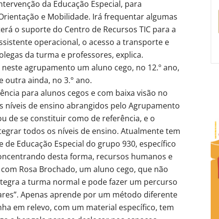
Intervenção da Educação Especial, para
 Orientação e Mobilidade. Irá frequentar algumas
 terá o suporte do Centro de Recursos TIC para a
istente operacional, o acesso a transporte e
legas da turma e professores, explica.
 neste agrupamento um aluno cego, no 12.º ano,
 outra ainda, no 3.° ano.
rência para alunos cegos e com baixa visão no
es níveis de ensino abrangidos pelo Agrupamento
xou de se constituir como de referência, e o
egrar todos os níveis de ensino. Atualmente tem
e de Educação Especial do grupo 930, específico
concentrando desta forma, recursos humanos e
do com Rosa Brochado, um aluno cego, que não
ntegra a turma normal e pode fazer um percurso
ares”. Apenas aprende por um método diferente
senha em relevo, com um material específico, tem