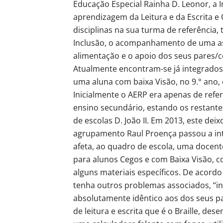
Educação Especial Rainha D. Leonor, a 
aprendizagem da Leitura e da Escrita e
disciplinas na sua turma de referência,
Inclusão, o acompanhamento de uma ass
alimentação e o apoio dos seus pares/co
Atualmente encontram-se já integrados
uma aluna com baixa Visão, no 9.° ano, e
Inicialmente o AERP era apenas de refe
ensino secundário, estando os restant
de escolas D. João II. Em 2013, este dei
agrupamento Raul Proença passou a int
afeta, ao quadro de escola, uma docent
para alunos Cegos e com Baixa Visão, 
alguns materiais específicos. De acor
tenha outros problemas associados, “i
absolutamente idêntico aos dos seus p
de leitura e escrita que é o Braille, de