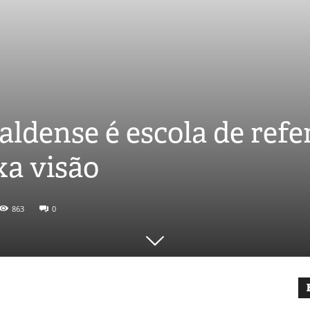
ldense é escola de refe
xa visão
863
0