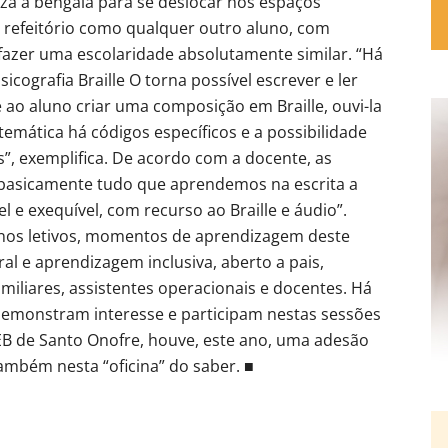
iza a bengala para se deslocar nos espaços
o refeitório como qualquer outro aluno, com
fazer uma escolaridade absolutamente similar. “Há
cografia Braille O torna possível escrever e ler
ao aluno criar uma composição em Braille, ouvi-la
atemática há códigos específicos e a possibilidade
, exemplifica. De acordo com a docente, as
, basicamente tudo que aprendemos na escrita a
l e exequível, com recurso ao Braille e áudio”.
anos letivos, momentos de aprendizagem deste
l e aprendizagem inclusiva, aberto a pais,
iliares, assistentes operacionais e docentes. Há
 demonstram interesse e participam nestas sessões
 EB de Santo Onofre, houve, este ano, uma adesão
ambém nesta “oficina” do saber. ■