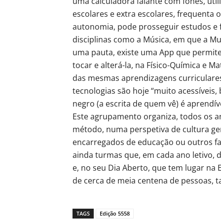
uma calculadora falante com fones, util
escolares e extra escolares, frequenta 
autonomia, pode prosseguir estudos e 
disciplinas como a Música, em que a Musi
uma pauta, existe uma App que permite 
tocar e alterá-la, na Físico-Química e M
das mesmas aprendizagens curriculares”
tecnologias são hoje “muito acessíveis
negro (a escrita de quem vê) é aprendíve
Este agrupamento organiza, todos os 
método, numa perspetiva de cultura gera
encarregados de educação ou outros fam
ainda turmas que, em cada ano letivo,
e, no seu Dia Aberto, que tem lugar na
de cerca de meia centena de pessoas, t
TAGS
Edição 5558