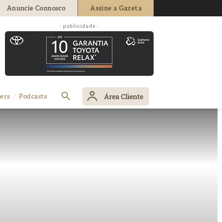
Anuncie Connosco
Assine a Gazeta
- publicidade -
Área Cliente
ers
Podcasts