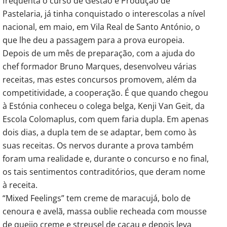
frequenta o curso de Gestão e Produção de
Pastelaria, já tinha conquistado o interescolas a nível
nacional, em maio, em Vila Real de Santo António, o
que lhe deu a passagem para a prova europeia.
Depois de um mês de preparação, com a ajuda do
chef formador Bruno Marques, desenvolveu várias
receitas, mas estes concursos promovem, além da
competitividade, a cooperação. É que quando chegou
à Estónia conheceu o colega belga, Kenji Van Geit, da
Escola Colomaplus, com quem faria dupla. Em apenas
dois dias, a dupla tem de se adaptar, bem como às
suas receitas. Os nervos durante a prova também
foram uma realidade e, durante o concurso e no final,
os tais sentimentos contraditórios, que deram nome
à receita.
“Mixed Feelings” tem creme de maracujá, bolo de
cenoura e avelã, massa oublie recheada com mousse
de queijo creme e streusel de cacau e depois leva