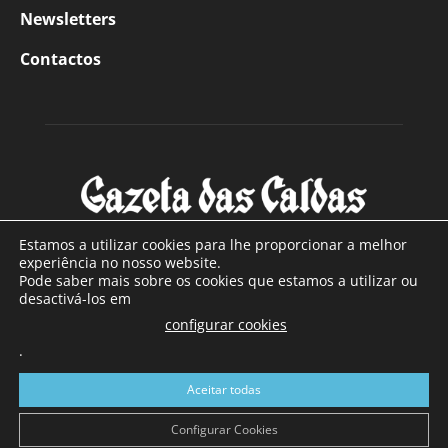
Newsletters
Contactos
Estamos a utilizar cookies para lhe proporcionar a melhor
experiência no nosso website.
Pode saber mais sobre os cookies que estamos a utilizar ou
SOBRE NÓS
desactivá-los em
configurar cookies
Com sede nas Caldas da Rainha e mais de 90 anos de
.
existência, é o jornal regional com maior número de leitores
a sul de distrito de Leiria, com mais de 40.000 leitores por
Aceitar todas
toda a região Oeste. Jornal com distribuição em Portugal
Continental e assinatura online.
Configurar Cookies