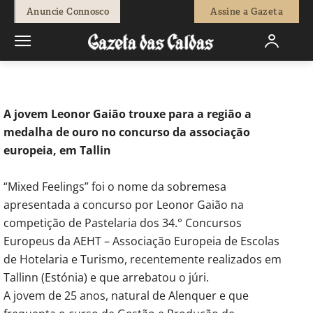
0
Anuncie Connosco
Assine a Gazeta
Início
Educação
Oestina que estuda nas Caldas sagrou-se
campeã europeia em pastelaria
A jovem Leonor Gaião trouxe para a região a
medalha de ouro no concurso da associação
europeia, em Tallin
“Mixed Feelings” foi o nome da sobremesa
apresentada a concurso por Leonor Gaião na
competição de Pastelaria dos 34.° Concursos
Europeus da AEHT – Associação Europeia de Escolas
de Hotelaria e Turismo, recentemente realizados em
Tallinn (Estónia) e que arrebatou o júri.
A jovem de 25 anos, natural de Alenquer e que