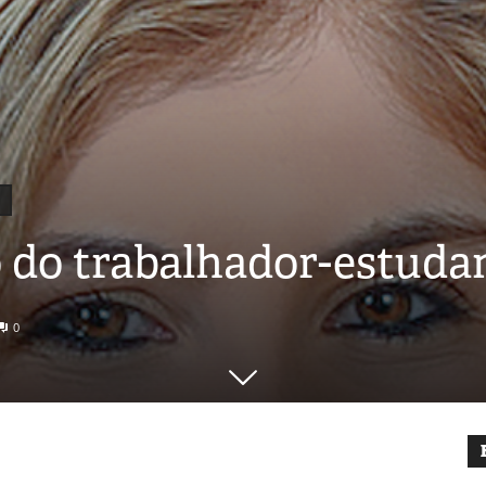
o do trabalhador-estuda
0