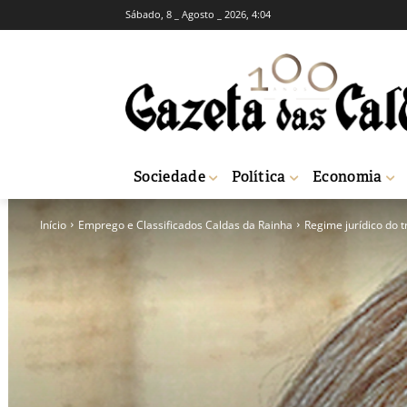
Sábado, 8 _ Agosto _ 2026, 4:04
Sociedade
Política
Economia
Início
Emprego e Classificados Caldas da Rainha
Regime jurídico do 