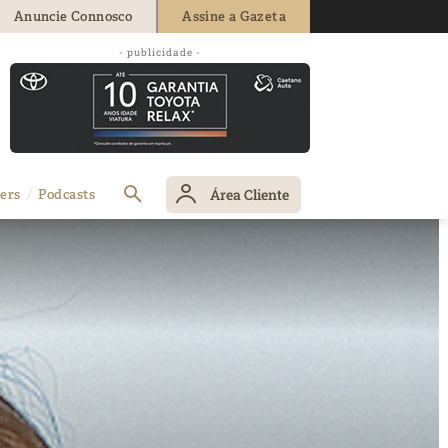
Anuncie Connosco
Assine a Gazeta
- publicidade -
Área Cliente
ers
Podcasts