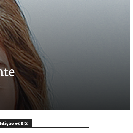
nte
Edição #5655