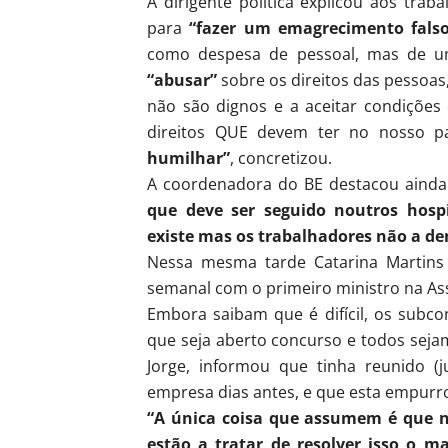
A dirigente política explicou aos tra
para
“fazer um emagrecimento falso
como despesa de pessoal, mas de u
“abusar”
sobre os direitos das pessoas,
não são dignos e a aceitar condiçõe
direitos QUE devem ter no nosso pa
humilhar”
, concretizou.
A coordenadora do BE destacou ainda
que deve ser seguido noutros hosp
existe mas os trabalhadores não a d
Nessa mesma tarde Catarina Martins
semanal com o primeiro ministro na As
Embora saibam que é difícil, os subco
que seja aberto concurso e todos sejam
Jorge, informou que tinha reunido 
empresa dias antes, e que esta empurro
“A única coisa que assumem é que n
estão a tratar de resolver isso o ma