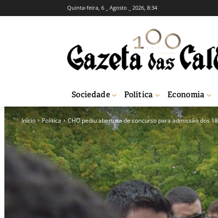
Quinta-feira, 6 _ Agosto _ 2026, 8:34
Sociedade
Política
Economia
Início
Política
CHO pediu abertura de concurso para admissão dos 18