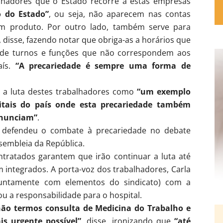
balhadores que o Estado recorre a estas empresas
 do Estado”
, ou seja, não aparecem nas contas
m produto. Por outro lado, também serve para
 disse, fazendo notar que obriga-as a horários que
s de turnos e funções que não correspondem aos
ís.
“A precariedade é sempre uma forma de
 a luta destes trabalhadores como
“um exemplo
itais do país onde esta precariedade também
enunciam”
.
 defendeu o combate à precariedade no debate
sembleia da República.
ntratados garantem que irão continuar a luta até
 integrados. A porta-voz dos trabalhadores, Carla
(juntamente com elementos do sindicato) com a
u a responsabilidade para o hospital.
ão termos consulta de Medicina do Trabalho e
is urgente possível”
, disse, ironizando que
“até