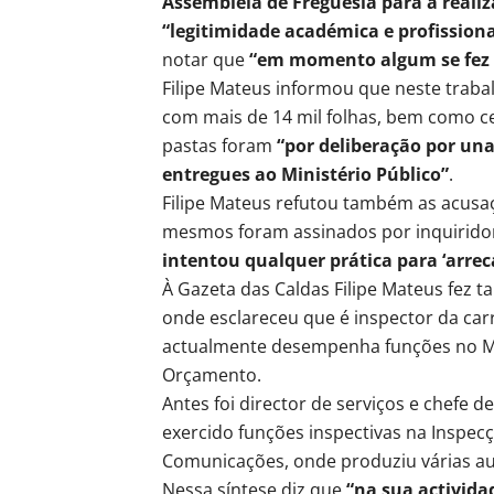
Assembleia de Freguesia para a reali
“legitimidade académica e profissiona
notar que
“em momento algum se fez p
Filipe Mateus informou que neste trabal
com mais de 14 mil folhas, bem como ce
pastas foram
“por deliberação por un
entregues ao Ministério Público”
.
Filipe Mateus refutou também as acusaç
mesmos foram assinados por inquiridor
intentou qualquer prática para ‘arrec
À Gazeta das Caldas Filipe Mateus fez
onde esclareceu que é inspector da carr
actualmente desempenha funções no Min
Orçamento.
Antes foi director de serviços e chefe d
exercido funções inspectivas na Inspec
Comunicações, onde produziu várias au
Nessa síntese diz que
“na sua activida