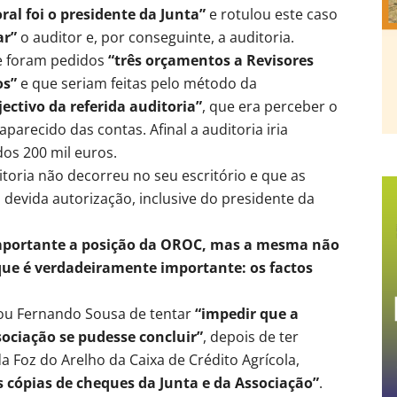
al foi o presidente da Junta”
e rotulou este caso
ar”
o auditor e, por conseguinte, a auditoria.
e foram pedidos
“três orçamentos a Revisores
os”
e que seriam feitas pelo método da
jectivo da referida auditoria”
, que era perceber o
parecido das contas. Afinal a auditoria iria
os 200 mil euros.
toria não decorreu no seu escritório e que as
devida autorização, inclusive do presidente da
mportante a posição da OROC, mas a mesma não
que é verdadeiramente importante: os factos
sou Fernando Sousa de tentar
“impedir que a
ociação se pudesse concluir”
, depois de ter
a Foz do Arelho da Caixa de Crédito Agrícola,
 cópias de cheques da Junta e da Associação”
.