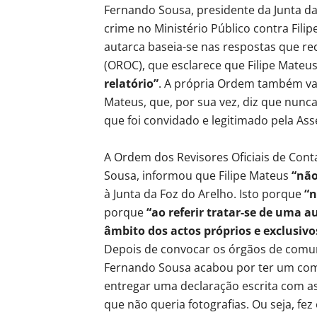
Fernando Sousa, presidente da Junta da 
crime no Ministério Público contra Filip
autarca baseia-se nas respostas que re
(OROC), que esclarece que Filipe Mateu
relatório”
. A própria Ordem também vai 
Mateus, que, por sua vez, diz que nunca 
que foi convidado e legitimado pela Ass
A Ordem dos Revisores Oficiais de Con
Sousa, informou que Filipe Mateus
“não
à Junta da Foz do Arelho. Isto porque
“n
porque
“ao referir tratar-se de uma a
âmbito dos actos próprios e exclusivos
Depois de convocar os órgãos de comun
Fernando Sousa acabou por ter um comp
entregar uma declaração escrita com as
que não queria fotografias. Ou seja, fe