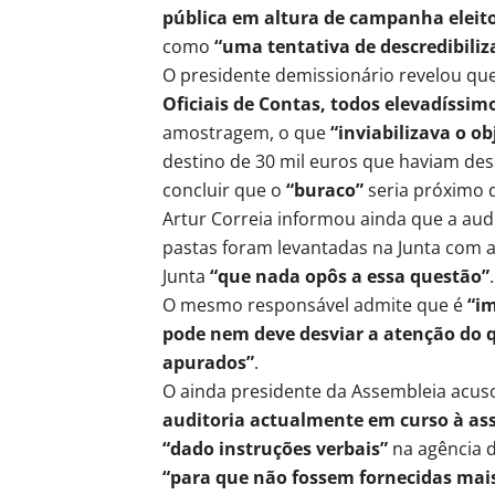
pública em altura de campanha eleitor
como
“uma tentativa de descredibiliz
O presidente demissionário revelou qu
Oficiais de Contas, todos elevadíssim
amostragem, o que
“inviabilizava o ob
destino de 30 mil euros que haviam desa
concluir que o
“buraco”
seria próximo d
Artur Correia informou ainda que a audi
pastas foram levantadas na Junta com a 
Junta
“que nada opôs a essa questão”
.
O mesmo responsável admite que é
“i
pode nem deve desviar a atenção do 
apurados”
.
O ainda presidente da Assembleia acu
auditoria actualmente em curso à ass
“dado instruções verbais”
na agência d
“para que não fossem fornecidas mais