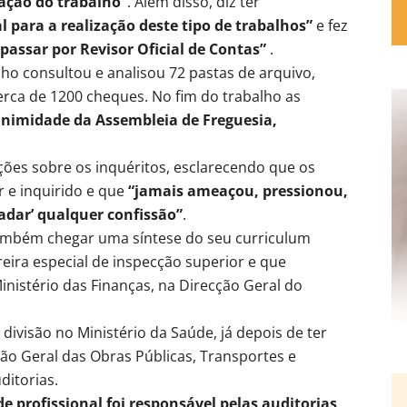
zação do trabalho”
. Além disso, diz ter
l para a realização deste tipo de trabalhos”
e fez
assar por Revisor Oficial de Contas”
.
ho consultou e analisou 72 pastas de arquivo,
rca de 1200 cheques. No fim do trabalho as
animidade da Assembleia de Freguesia,
ões sobre os inquéritos, esclarecendo que os
 e inquirido e que
“jamais ameaçou, pressionou,
adar’ qualquer confissão”
.
 também chegar uma síntese do seu curriculum
eira especial de inspecção superior e que
istério das Finanças, na Direcção Geral do
e divisão no Ministério da Saúde, já depois de ter
ção Geral das Obras Públicas, Transportes e
ditorias.
de profissional foi responsável pelas auditorias