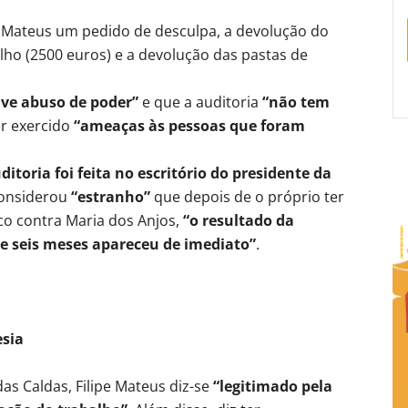
e Mateus um pedido de desculpa, a devolução do
lho (2500 euros) e a devolução das pastas de
ve abuso de poder”
e que a auditoria
“não tem
er exercido
“ameaças às pessoas que foram
ditoria foi feita no escritório do presidente da
onsiderou
“estranho”
que depois de o próprio ter
co contra Maria dos Anjos,
“o resultado da
de seis meses apareceu de imediato”
.
esia
s Caldas, Filipe Mateus diz-se
“legitimado pela