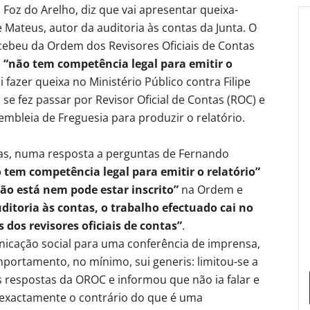
Foz do Arelho, diz que vai apresentar queixa-
e Mateus, autor da auditoria às contas da Junta. O
cebeu da Ordem dos Revisores Oficiais de Contas
s
“não tem competência legal para emitir o
fazer queixa no Ministério Público contra Filipe
se fez passar por Revisor Oficial de Contas (ROC) e
embleia de Freguesia para produzir o relatório.
tas, numa resposta a perguntas de Fernando
 tem competência legal para emitir o relatório”
ão está nem pode estar inscrito”
na Ordem e
uditoria às contas, o trabalho efectuado cai no
 dos revisores oficiais de contas”
.
icação social para uma conferência de imprensa,
ortamento, no mínimo, sui generis: limitou-se a
 respostas da OROC e informou que não ia falar e
z exactamente o contrário do que é uma