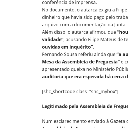
conferência de imprensa.
No documento, o autarca exigiu a Filip
dinheiro que havia sido pago pelo traba
arquivo com a documentação da Junta.
Além disso, o autarca afirmou que
“hou
validade”
, acusando Filipe Mateus de t
ouvidas em inquérito”
.
Fernando Sousa referiu ainda que
“a au
Mesa da Assembleia de Freguesia”
e c
apresentado queixa no Ministério Públi
auditoria que era esperada há cerca 
[shc_shortcode class=”shc_mybox”]
Legitimado pela Assembleia de Fregu
Num esclarecimento enviado à Gazeta da