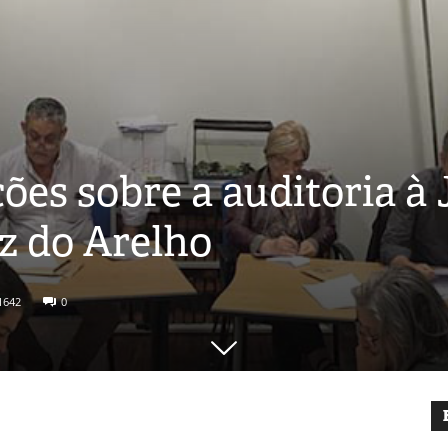
ões sobre a auditoria à 
z do Arelho
1642
0