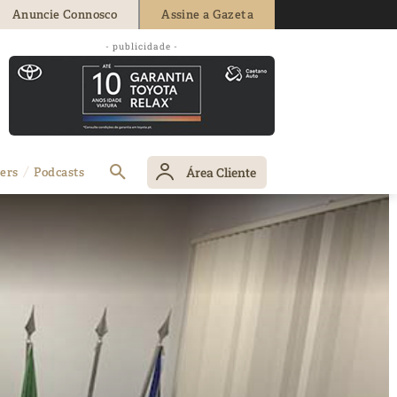
Anuncie Connosco
Assine a Gazeta
- publicidade -
Área Cliente
ers
Podcasts