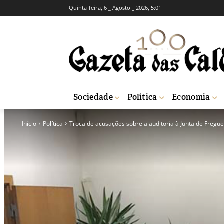
Quinta-feira, 6 _ Agosto _ 2026, 5:01
Sociedade
Política
Economia
Início
Política
Troca de acusações sobre a auditoria à Junta de Fregues