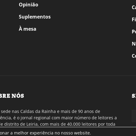
Opinião
C
Suplementos
F
À mesa
P
N
C
BRE NÓS
S
sede nas Caldas da Rainha e mais de 90 anos de
tência, é o jornal regional com maior número de leitores a
de distrito de Leiria, com mais de 40.000 leitores por toda
gião Oeste. Jornal com distribuição em Portugal
ionar a melhor experiência no nosso website.