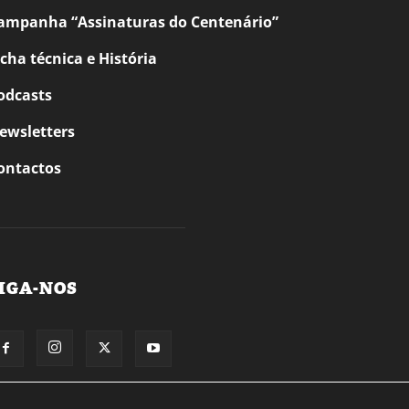
ampanha “Assinaturas do Centenário”
icha técnica e História
odcasts
ewsletters
ontactos
IGA-NOS