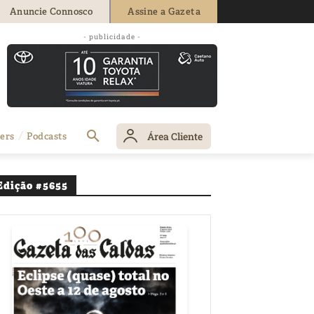
Anuncie Connosco
Assine a Gazeta
Óbidos a pagar
- publicidade -
ngo Doce
Área Cliente
ers
Podcasts
Edição #5655