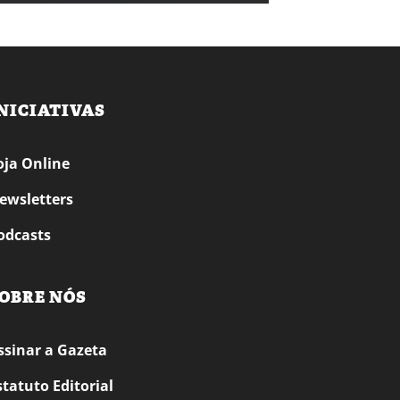
NICIATIVAS
oja Online
ewsletters
odcasts
OBRE NÓS
ssinar a Gazeta
statuto Editorial