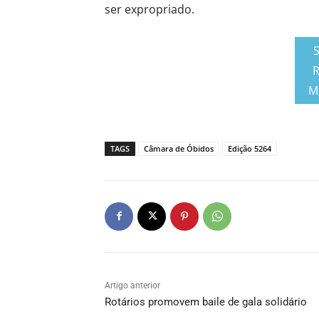
ser expropriado.
R
M
TAGS
Câmara de Óbidos
Edição 5264
Artigo anterior
Rotários promovem baile de gala solidário