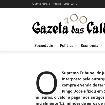
Quinta-feira, 6 _ Agosto _ 2026, 23:10
Acórdão do Sup
quase 800 mil 
-
Fátima Ferreira
8 de Fevereiro, 2019
Sociedade
Política
Economia
Início
Sociedade
Acórdão do Supremo obriga Câmara de Óbidos a pag
O
Supremo Tribunal de Ju
interposto pela autarq
compra e venda de terr
Pingo Doce e fixou em 
mil euros, o valor a pagar aos antigo
inicialmente 1,2 milhões de euros de