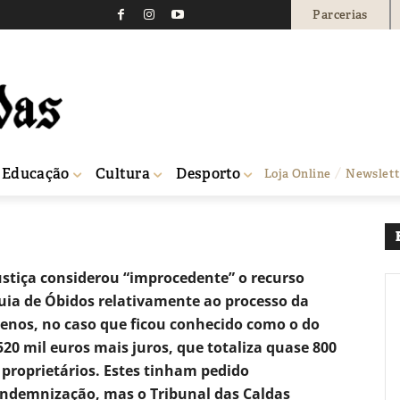
Parcerias
remo obriga Câmara de 
euros no processo do Pi
1635
0
Educação
Cultura
Desporto
Loja Online
Newslett
ar quase 800...
stiça considerou “improcedente” o recurso
uia de Óbidos relativamente ao processo da
enos, no caso que ficou conhecido como o do
520 mil euros mais juros, que totaliza quase 800
s proprietários. Estes tinham pedido
 indemnização, mas o Tribunal das Caldas