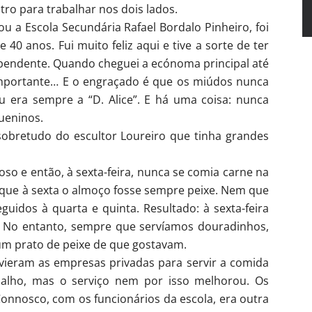
ro para trabalhar nos dois lados.
ou a Escola Secundária Rafael Bordalo Pinheiro, foi
0 anos. Fui muito feliz aqui e tive a sorte de ter
pendente. Quando cheguei a ecónoma principal até
importante… E o engraçado é que os miúdos nunca
u era sempre a “D. Alice”. E há uma coisa: nunca
ueninos.
 sobretudo do escultor Loureiro que tinha grandes
oso e então, à sexta-feira, nunca se comia carne na
e que à sexta o almoço fosse sempre peixe. Nem que
guidos à quarta e quinta. Resultado: à sexta-feira
. No entanto, sempre que servíamos douradinhos,
um prato de peixe de que gostavam.
ieram as empresas privadas para servir a comida
balho, mas o serviço nem por isso melhorou. Os
onnosco, com os funcionários da escola, era outra