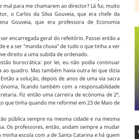
de mal para me chamarem ao director? Lá fui, muito
tor, o Carlos da Silva Gouveia, que era chefe da
lena Gouveia, que era professora de Economia
er encarregada geral do refeitório. Passei então a
ade e a ser “manda chuva” de tudo o que tinha a ver
tive direito a uma subida de ordenado.
tão burocrática: por lei, eu não podia continuar
 ao quadro. Mas também havia outra lei que dizia
Então a solução, depois de anos de uma via sacra
 ecónoma, ficando também com a responsabilidade
retaria. Fiz então uma carreira de ecónoma de 2ª,
go que tinha quando me reformei em 23 de Maio de
função pública sempre na mesma cidade e na mesma
 usa. Os professores, então, andam sempre a mudar
m a minha escola com a de Santa Catarina e há quem