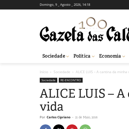
Domingo, 9 _ Agosto _ 2026, 14:18
Sociedade
Política
Economia
Início
Sociedade
ALICE LUIS – A cantina da minha 
Sociedade
RE-ENCONTRO
ALICE LUIS – A 
vida
Por
Carlos Cipriano
-
21 de Maio, 2016