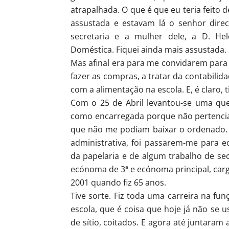
atrapalhada. O que é que eu teria feito 
assustada e estavam lá o senhor direc
secretaria e a mulher dele, a D. He
Doméstica. Fiquei ainda mais assustada.
Mas afinal era para me convidarem para s
fazer as compras, a tratar da contabilid
com a alimentação na escola. E, é claro, 
Com o 25 de Abril levantou-se uma ques
como encarregada porque não pertencia
que não me podiam baixar o ordenado. 
administrativa, foi passarem-me para
da papelaria e de algum trabalho de sec
ecónoma de 3ª e ecónoma principal, car
2001 quando fiz 65 anos.
Tive sorte. Fiz toda uma carreira na 
escola, que é coisa que hoje já não se
de sítio, coitados. E agora até juntara