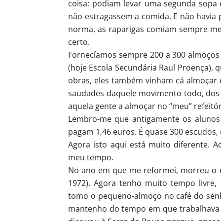
coisa: podiam levar uma segunda sopa 
não estragassem a comida. E não havia p
norma, as raparigas comiam sempre men
certo.
Fornecíamos sempre 200 a 300 almoços t
(hoje Escola Secundária Raul Proença), 
obras, eles também vinham cá almoçar e 
saudades daquele movimento todo, dos al
aquela gente a almoçar no “meu” refeitór
Lembro-me que antigamente os alunos 
pagam 1,46 euros. É quase 300 escudos
Agora isto aqui está muito diferente. 
meu tempo.
No ano em que me reformei, morreu o 
1972). Agora tenho muito tempo livre
tomo o pequeno-almoço no café do senh
mantenho do tempo em que trabalhava 