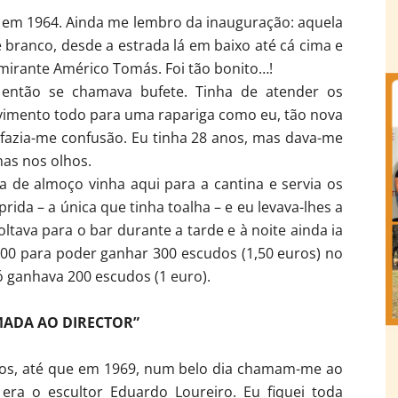
o, em 1964. Ainda me lembro da inauguração: aquela
 branco, desde a estrada lá em baixo até cá cima e
mirante Américo Tomás. Foi tão bonito…!
 então se chamava bufete. Tinha de atender os
vimento todo para uma rapariga como eu, tão nova
, fazia-me confusão. Eu tinha 28 anos, mas dava-me
as nos olhos.
 de almoço vinha aqui para a cantina e servia os
da – a única que tinha toalha – e eu levava-lhes a
tava para o bar durante a tarde e à noite ainda ia
h00 para poder ganhar 300 escudos (1,50 euros) no
ó ganhava 200 escudos (1 euro).
MADA AO DIRECTOR”
anos, até que em 1969, num belo dia chamam-me ao
 era o escultor Eduardo Loureiro. Eu fiquei toda