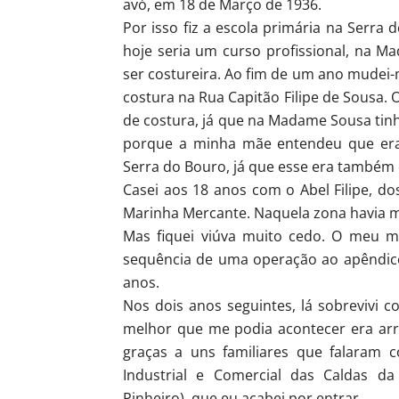
avó, em 18 de Março de 1936.
Por isso fiz a escola primária na Serra
hoje seria um curso profissional, na 
ser costureira. Ao fim de um ano mudei-m
costura na Rua Capitão Filipe de Sousa.
de costura, já que na Madame Sousa tinh
porque a minha mãe entendeu que era 
Serra do Bouro, já que esse era também o
Casei aos 18 anos com o Abel Filipe, d
Marinha Mercante. Naquela zona havia 
Mas fiquei viúva muito cedo. O meu 
sequência de uma operação ao apêndice.
anos.
Nos dois anos seguintes, lá sobrevivi
melhor que me podia acontecer era arr
graças a uns familiares que falaram 
Industrial e Comercial das Caldas da
Pinheiro), que eu acabei por entrar.