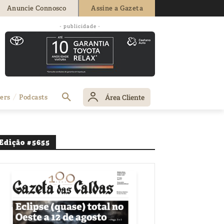
Anuncie Connosco
Assine a Gazeta
- publicidade -
Área Cliente
ers
Podcasts
Edição #5655