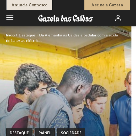
Anuncie Connosco
Assine a Gazeta
Início
Destaque
Da Alemanha às Caldas a pedalar com a ajuda
de baterias eléctricas
DESTAQUE
PAINEL
SOCIEDADE