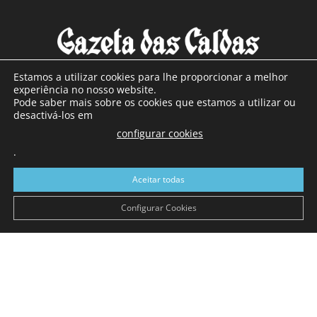
Estamos a utilizar cookies para lhe proporcionar a melhor
experiência no nosso website.
Pode saber mais sobre os cookies que estamos a utilizar ou
SOBRE NÓS
desactivá-los em
configurar cookies
Com sede nas Caldas da Rainha e mais de 90 anos de
existência, é o jornal regional com maior número de leitores
.
a sul de distrito de Leiria, com mais de 40.000 leitores por
Aceitar todas
toda a região Oeste. Jornal com distribuição em Portugal
Continental e assinatura online.
Configurar Cookies
SIGA-NOS