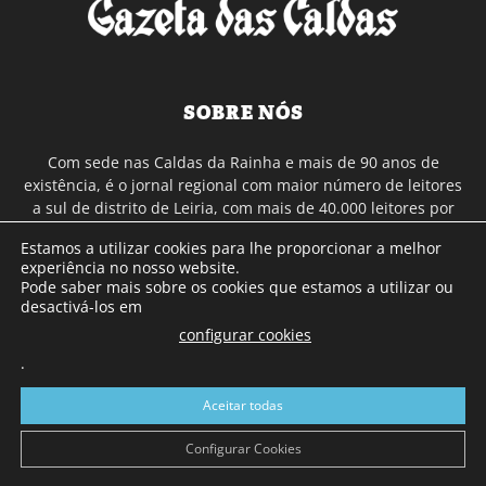
SOBRE NÓS
Com sede nas Caldas da Rainha e mais de 90 anos de
existência, é o jornal regional com maior número de leitores
a sul de distrito de Leiria, com mais de 40.000 leitores por
toda a região Oeste. Jornal com distribuição em Portugal
Estamos a utilizar cookies para lhe proporcionar a melhor
Continental e assinatura online.
experiência no nosso website.
Pode saber mais sobre os cookies que estamos a utilizar ou
desactivá-los em
SIGA-NOS
configurar cookies
.
Aceitar todas
Configurar Cookies
© Gazeta das Caldas - 2026