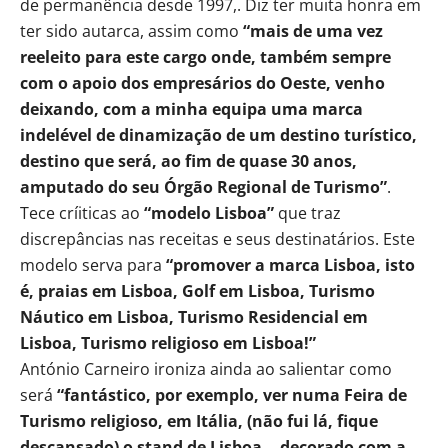
de permanência desde 1997,.
Diz ter muita honra em
ter sido autarca, assim como
“mais de uma vez
reeleito para este cargo onde, também sempre
com o apoio dos empresários do Oeste, venho
deixando, com a minha equipa uma marca
indelével de dinamização de um destino turístico,
destino que será, ao fim de quase 30 anos,
amputado do seu Órgão Regional de Turismo”
.
Tece críiticas ao
“modelo Lisboa”
que traz
discrepâncias nas receitas e seus destinatários. Este
modelo serva para
“promover a marca Lisboa, isto
é, praias em Lisboa, Golf em Lisboa, Turismo
Náutico em Lisboa, Turismo Residencial em
Lisboa, Turismo religioso em Lisboa!”
António Carneiro ironiza ainda ao salientar como
será
“fantástico, por exemplo, ver numa Feira de
Turismo religioso, em Itália, (não fui lá, fique
descansado) o stand de Lisboa… decorado com a