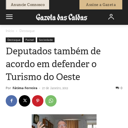
Anuncie Connosco
Assine a Gazeta
Início
Destaque
Destaque
Painel
Sociedade
Deputados também de
acordo em defender o
Turismo do Oeste
Por
Fátima Ferreira
-
0
27 de Janeiro, 2012