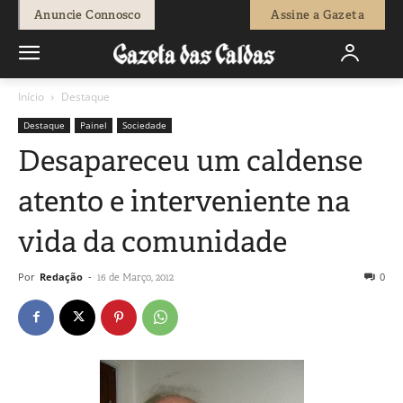
Anuncie Connosco
Assine a Gazeta
Início
Destaque
Destaque
Painel
Sociedade
Desapareceu um caldense
atento e interveniente na
vida da comunidade
Por
Redação
-
0
16 de Março, 2012