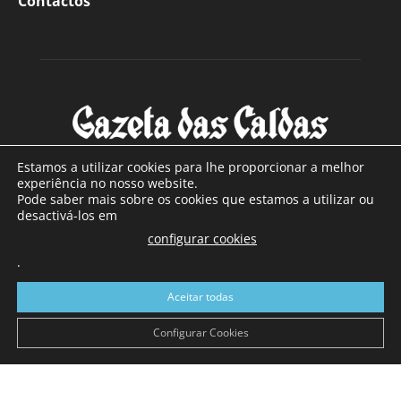
Contactos
Estamos a utilizar cookies para lhe proporcionar a melhor
experiência no nosso website.
Pode saber mais sobre os cookies que estamos a utilizar ou
SOBRE NÓS
desactivá-los em
configurar cookies
Com sede nas Caldas da Rainha e mais de 90 anos de
.
existência, é o jornal regional com maior número de leitores
a sul de distrito de Leiria, com mais de 40.000 leitores por
Aceitar todas
toda a região Oeste. Jornal com distribuição em Portugal
Continental e assinatura online.
Configurar Cookies
SIGA-NOS