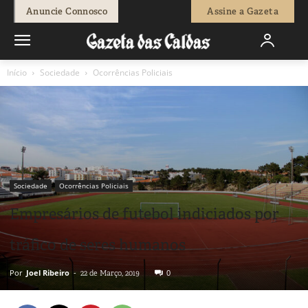
Anuncie Connosco
Assine a Gazeta
Início
Sociedade
Ocorrências Policiais
Sociedade
Ocorrências Policiais
Empresários de futebol indiciados por
tráfico de seres humanos
Por
Joel Ribeiro
-
0
22 de Março, 2019