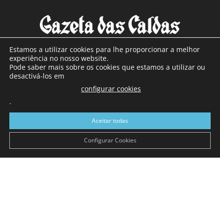
Estamos a utilizar cookies para lhe proporcionar a melhor
experiência no nosso website.
Pode saber mais sobre os cookies que estamos a utilizar ou
SOBRE NÓS
desactivá-los em
configurar cookies
Com sede nas Caldas da Rainha e mais de 90 anos de
existência, é o jornal regional com maior número de leitores
.
a sul de distrito de Leiria, com mais de 40.000 leitores por
Aceitar todas
toda a região Oeste. Jornal com distribuição em Portugal
Continental e assinatura online.
Configurar Cookies
SIGA-NOS