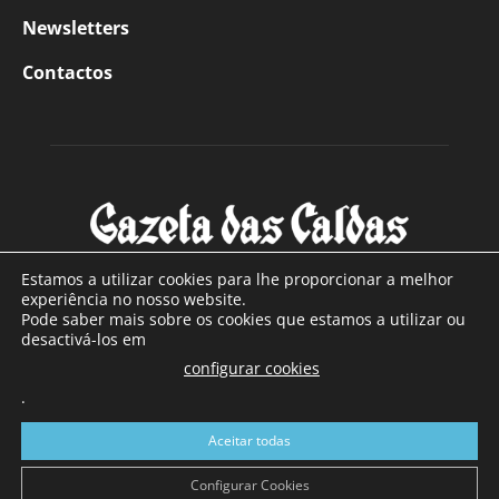
Newsletters
Contactos
Estamos a utilizar cookies para lhe proporcionar a melhor
experiência no nosso website.
Pode saber mais sobre os cookies que estamos a utilizar ou
SOBRE NÓS
desactivá-los em
configurar cookies
Com sede nas Caldas da Rainha e mais de 90 anos de
.
existência, é o jornal regional com maior número de leitores
a sul de distrito de Leiria, com mais de 40.000 leitores por
Aceitar todas
toda a região Oeste. Jornal com distribuição em Portugal
Continental e assinatura online.
Configurar Cookies