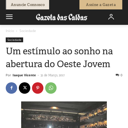
Anuncie Connosco
Assine a Gazeta
Início
Sociedade
Sociedade
Um estímulo ao sonho na
abertura do Oeste Jovem
Por
Isaque Vicente
-
0
31 de Março, 2017