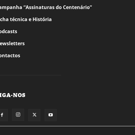
ampanha “Assinaturas do Centenário”
icha técnica e História
odcasts
ewsletters
ontactos
IGA-NOS