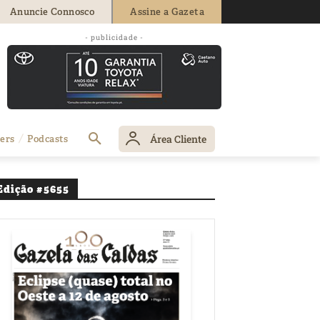
Anuncie Connosco
Assine a Gazeta
r perto de 88
- publicidade -
Área Cliente
ers
Podcasts
Edição #5655