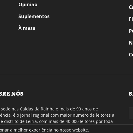
Opinião
C
Suplementos
F
À mesa
P
N
C
BRE NÓS
S
sede nas Caldas da Rainha e mais de 90 anos de
tência, é o jornal regional com maior número de leitores a
de distrito de Leiria, com mais de 40.000 leitores por toda
gião Oeste. Jornal com distribuição em Portugal
ionar a melhor experiência no nosso website.