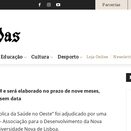
Parcerias
saúde no Oeste vai custa
767
0
Educação
Cultura
Desporto
Loja Online
Newslett
...
M e será elaborado no prazo de nove meses,
 sem data
ública da Saúde no Oeste” foi adjudicado por uma
 – Associação para o Desenvolvimento da Nova
versidade Nova de Lisboa.