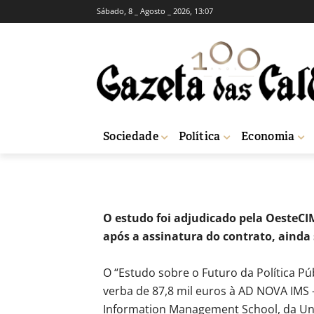
Sábado, 8 _ Agosto _ 2026, 13:07
Estudo sobre a 
mil euros
-
Fátima Ferreira
24 de Junho, 2021
Sociedade
Política
Economia
Início
Sociedade
Estudo sobre a saúde no Oeste vai custar perto de 88
O estudo foi adjudicado pela OesteCI
após a assinatura do contrato, ainda
O “Estudo sobre o Futuro da Política P
verba de 87,8 mil euros à AD NOVA IMS
Information Management School, da Uni