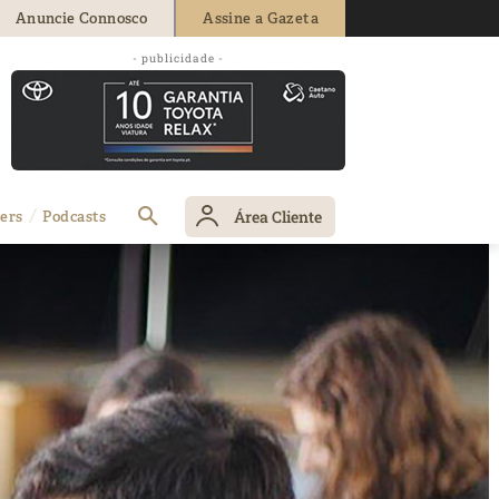
Anuncie Connosco
Assine a Gazeta
- publicidade -
Área Cliente
ers
Podcasts