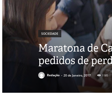
SOCIEDADE
Maratona de Car
pedidos de per
-
Redação
20 de Janeiro, 2017
1185