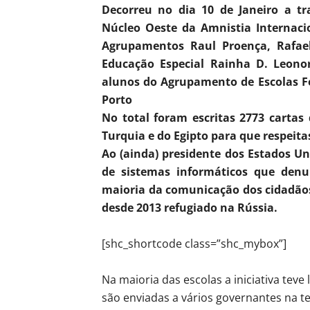
Decorreu no dia 10 de Janeiro a t
Núcleo Oeste da Amnistia Internaci
Agrupamentos Raul Proença, Rafael
Educação Especial Rainha D. Leono
alunos do Agrupamento de Escolas Fe
Porto
No total foram escritas 2773 cartas
Turquia e do Egipto para que respeita
Ao (ainda) presidente dos Estados U
de sistemas informáticos que den
maioria da comunicação dos cidadãos 
desde 2013 refugiado na Rússia.
[shc_shortcode class=”shc_mybox”]
Na maioria das escolas a iniciativa teve
são enviadas a vários governantes na t