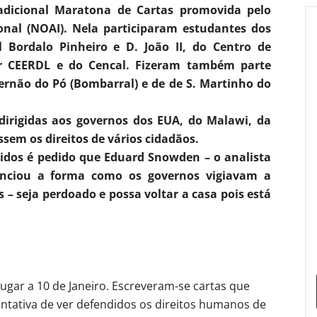
radicional Maratona de Cartas promovida pelo
onal (NOAI). Nela participaram estudantes dos
 Bordalo Pinheiro e D. João II, do Centro de
r CEERDL e do Cencal. Fizeram também parte
rnão do Pó (Bombarral) e de de S. Martinho do
 dirigidas aos governos dos EUA, do Malawi, da
ssem os direitos de vários cidadãos.
nidos é pedido que Eduard Snowden – o analista
unciou a forma como os governos vigiavam a
– seja perdoado e possa voltar a casa pois está
 lugar a 10 de Janeiro. Escreveram-se cartas que
entativa de ver defendidos os direitos humanos de