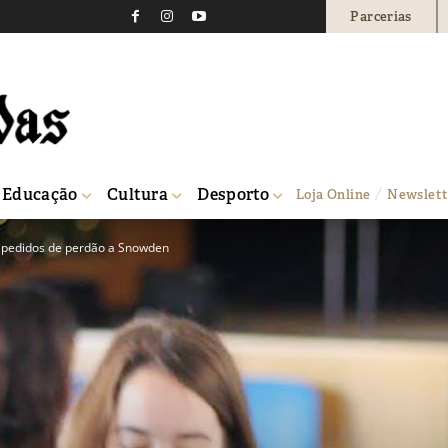
Parcerias
Educação
Cultura
Desporto
Loja Online
Newslett
ui pedidos de perdão a Snowden