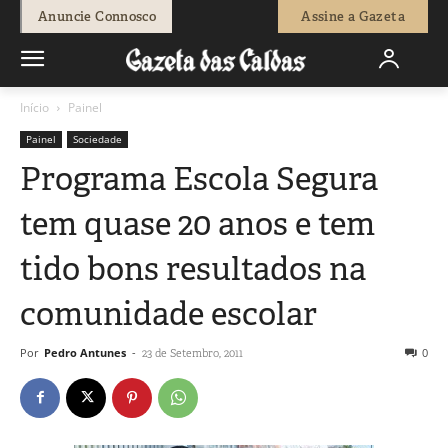
Anuncie Connosco
Assine a Gazeta
Início
Painel
Painel
Sociedade
Programa Escola Segura
tem quase 20 anos e tem
tido bons resultados na
comunidade escolar
Por
Pedro Antunes
-
0
23 de Setembro, 2011