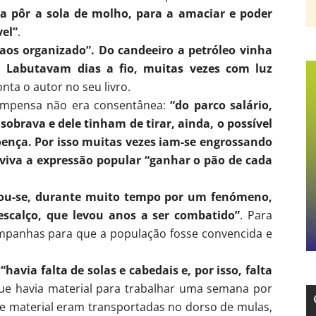
ara pôr a sola de molho, para a amaciar e poder
vel”
.
caos organizado”. Do candeeiro a petróleo vinha
. Labutavam dias a fio, muitas vezes com luz
onta o autor no seu livro.
compensa não era consentânea:
“do parco salário,
sobrava e dele tinham de tirar, ainda, o possível
doença. Por isso muitas vezes iam-se engrossando
 viva a expressão popular “ganhar o pão de cada
tou-se, durante muito tempo por um fenómeno,
escalço, que levou anos a ser combatido”
. Para
ampanhas para que a população fosse convencida e
a
“havia falta de solas e cabedais e, por isso, falta
 que havia material para trabalhar uma semana por
de material eram transportadas no dorso de mulas,