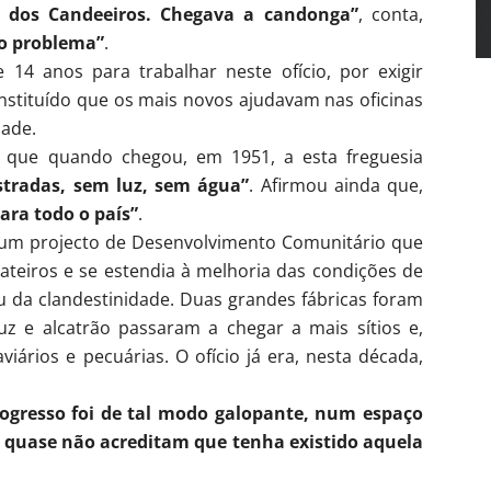
 dos Candeeiros. Chegava a candonga”
, conta,
o problema”
.
14 anos para trabalhar neste ofício, por exigir
a instituído que os mais novos ajudavam nas oficinas
dade.
o que quando chegou, em 1951, a esta freguesia
tradas, sem luz, sem água”
. Afirmou ainda que,
ara todo o país”
.
e um projecto de Desenvolvimento Comunitário que
ateiros e se estendia à melhoria das condições de
u da clandestinidade. Duas grandes fábricas foram
uz e alcatrão passaram a chegar a mais sítios e,
ários e pecuárias. O ofício já era, nesta década,
rogresso foi de tal modo galopante, num espaço
s quase não acreditam que tenha existido aquela