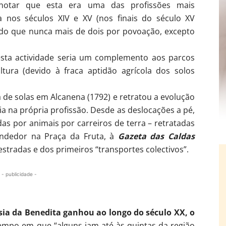
notar que esta era uma das profissões mais
 nos séculos XIV e XV (nos finais do século XV
ndo que nunca mais de dois por povoação, excepto
 esta actividade seria um complemento aos parcos
tura (devido à fraca aptidão agrícola dos solos
ca de solas em Alcanena (1792) e retratou a evolução
ia na própria profissão. Desde as deslocações a pé,
as por animais por carreiros de terra – retratadas
endedor na Praça da Fruta, à
Gazeta das Caldas
estradas e dos primeiros “transportes colectivos”.
- publicidade -
sia da Benedita ganhou ao longo do século XX, o
empo em que “alguns iam até às quintas da região