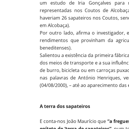
um estudo de Iria Gonçalves para 
representadas nos Coutos de Alcobaça
haveriam 26 sapateiros nos Coutos, se
em Alcobaça).
Por outro lado, afirma o investigador,
rendimentos que provinham da agricul
beneditenses).
Salientou a existência da primeira fábri
dos meios de transporte e a sua influênc
de burro, bicicleta ou em carroças puxad
nas palavras de António Henriques, v
(04/08/2000), – até ao aparecimento das 
A terra dos sapateiros
E conta-nos João Maurício que
“a fregue
epíteto de ‘terra de sapateiros”
, num t