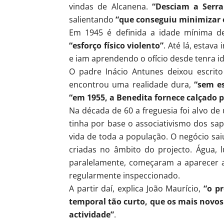
vindas de Alcanena.
“Desciam a Serra
salientando
“que conseguiu minimizar 
Em 1945 é definida a idade mínima de 
“esforço físico violento”
. Até lá, estav
e iam aprendendo o ofício desde tenra i
O padre Inácio Antunes deixou escrit
encontrou uma realidade dura,
“sem es
“em 1955, a Benedita fornece calçado p
Na década de 60 a freguesia foi alvo d
tinha por base o associativismo dos sap
vida de toda a população. O negócio sai
criadas no âmbito do projecto. Água, l
paralelamente, começaram a aparecer avi
regularmente inspeccionado.
A partir daí, explica João Maurício,
“o p
temporal tão curto, que os mais novo
actividade”
.