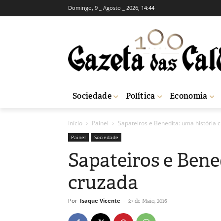
Domingo, 9 _ Agosto _ 2026, 14:44
Sociedade
Política
Economia
Início
Painel
Sapateiros e Benedita: uma história 
Painel
Sociedade
Sapateiros e Bene
cruzada
Por
Isaque Vicente
-
27 de Maio, 2016