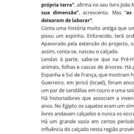
própria terra”
, afirma no seu livro Joã
sua dimensão”
, acrescenta. Mas “
as
deixaram de laborar”
.
Conta uma história muito antiga que um
pisou um espinho. Enfurecido, terá or
Apavorado pela extensão do projecto, o m
assim, conta-se, nasceu o calçado.
Lendas à parte, sabe-se que na Pré-
animais, folhas e cascas de árvores. Há 
Espanha e Sul de França, que mostram h
Guerreiro, em Jericó (Israel), foram en
um par de sandálias em couro e uma sol
Há historiadores que associam a inve
anos. No Egipto os sapatos eram um sí
livres andavam calçados e nunca os escr
Há um grande vazio em certos períod
influência do calçado nesta região prové