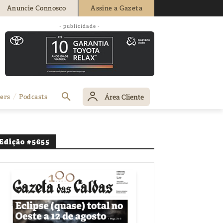
Anuncie Connosco
Assine a Gazeta
- publicidade -
Área Cliente
ers
Podcasts
Edição #5655