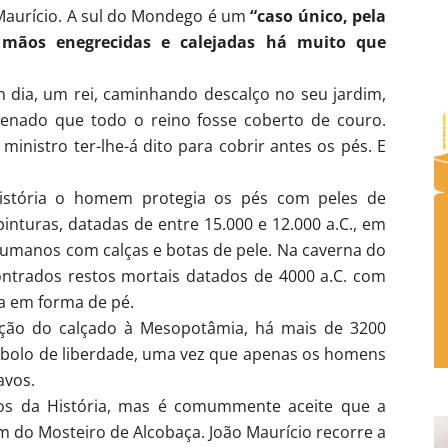
o Maurício. A sul do Mondego é um
“caso único, pela
 mãos enegrecidas e calejadas há muito que
 dia, um rei, caminhando descalço no seu jardim,
denado que todo o reino fosse coberto de couro.
inistro ter-lhe-á dito para cobrir antes os pés. E
História o homem protegia os pés com peles de
pinturas, datadas de entre 15.000 e 12.000 a.C., em
umanos com calças e botas de pele. Na caverna do
contrados restos mortais datados de 4000 a.C. com
a em forma de pé.
nção do calçado à Mesopotâmia, há mais de 3200
mbolo de liberdade, uma vez que apenas os homens
avos.
os da História, mas é comummente aceite que a
m do Mosteiro de Alcobaça. João Maurício recorre a