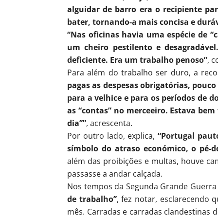
alguidar de barro era o recipiente p
bater, tornando-a mais concisa e durá
“Nas oficinas havia uma espécie de “
um cheiro pestilento e desagradável
deficiente. Era um trabalho penoso”
, c
Para além do trabalho ser duro, a re
pagas as despesas obrigatórias, pouco 
para a velhice e para os períodos de 
as “contas” no merceeiro. Estava bem
dia””
, acrescenta.
Por outro lado, explica,
“Portugal pau
símbolo do atraso económico, o pé-d
além das proibições e multas, houve c
passasse a andar calçada.
Nos tempos da Segunda Grande Guerr
de trabalho”
, fez notar, esclarecendo
mês. Carradas e carradas clandestinas 