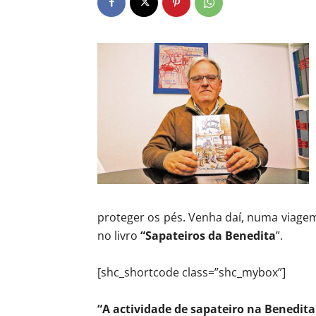
proteger os pés. Venha daí, numa viage
no livro
“Sapateiros da Benedita
”.
[shc_shortcode class=”shc_mybox”]
“A actividade de sapateiro na Benedi