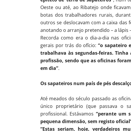
Oeste ou até, ao Ribatejo onde ficavam
botas dos trabalhadores rurais, duran
outros se deslocavam com a caixa das fe
anotando o arranjo pretendido – a lápis 
Recorda como era o dia-a-dia nas ofici
gerais por trás do ofício:
“o sapateiro e
trabalhava às segundas-feiras. Tinha 
profissão, sendo que as oficinas fora
em dia”
.
Os sapateiros num país de pés descalç
Até meados do século passado as oficina
único proprietário (que passava o sa
profissional. Estávamos
“perante um se
pequena dimensão, sem registo oficial
“Estas seriam, hoje, verdadeiros m